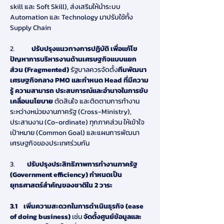
skill และ Soft Skill), ส่งเสริมให้นำระบบ 
Automation และ Technology มาปรับใช้ทั้ง 
Supply Chain
2.           
ปรับปรุงแนวทางการปฏิบัติ เพื่อแก้ไข
ปัญหาการบริหารงานด้านเศรษฐกิจแบบแยก
ส่วน (Fragmented) 
รัฐบาลควรจัดตั้ง
ทีมพัฒนา
เศรษฐกิจกลาง PMO และกำหนด Head ที่มีความ
รู้ ความสามารถ ประสบการณ์และอำนาจในการขับ
เคลื่อนนโยบาย 
ตัดสินใจ และติดตามการทำงาน
ระหว่างหน่วยงานภาครัฐ (Cross-Ministry), 
ประสานงาน (Co-ordinate) ทุกภาคส่วน ให้เข้าใจ
เป้าหมาย (Common Goal) และแผนการพัฒนา
เศรษฐกิจของประเทศร่วมกัน
3.        
ปรับปรุงประสิทธิภาพการทำงานภาครัฐ 
(Government efficiency) กำหนดเป็น
ยุทธศาสตร์สำคัญของชาติใน 2 วาระ
3.1    เพิ่มความสะดวกในการดำเนินธุรกิจ (ease 
of doing business) 
เช่น 
จัดตั้งศูนย์ข้อมูลและ