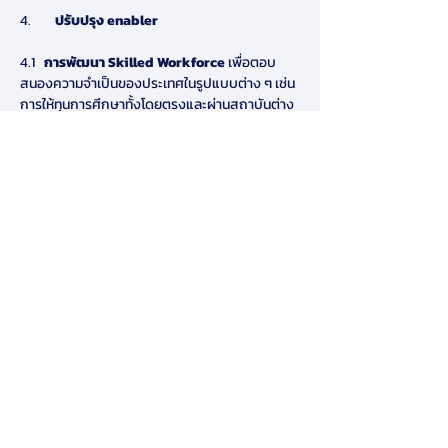
4.        
ปรับปรุง enabler
4.1   
การพัฒนา Skilled Workforce 
เพื่อตอบ
สนองความจำเป็นของประเทศในรูปแบบต่าง ๆ เช่น 
การให้ทุนการศึกษาทั้งโดยตรงและผ่านสถาบันต่าง 
ๆ จัดโปรแกรมรับนักศึกษาเข้าทำงานหรือฝึกงาน 
จัดหลักสูตรพัฒนาภายในองค์กร โครงการความ
ร่วมมือกับภาครัฐและสถาบันการศึกษาจัดตั้ง
สถาบันการศึกษาแห่งชาติ หรือภาควิชาแบบครบ
วงจร เพื่อพัฒนาฝีมือและแรงงานในอุตสาหกรรม
หลักของประเทศ เช่น Agriculture, Food 
Science, Tourism, Wellness and Medical รวม
ทั้งการปรับปรุงนโยบายและกระบวนการในเรื่อง 
immigration ให้สามารถดึงดูดแรงงานที่มี
คุณภาพจากต่างประเทศ
4.2   
ความร่วมมือในการวิจัยพัฒนาเทคโนโลยีและ
นวัตกรรม 
ที่จะช่วยเพิ่มมูลค่าในอุตสาหกรรมหลัก 
และช่วยเหลือเกษตรกรและผู้ประกอบการขนาด
กลางและขนาดเล็ก
ให้เข้าถึงเทคโนโลยีเพื่อช่วยเพิ่ม
ศักยภาพในการทำธุรกิจ