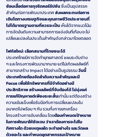
ซ้อนเอื้อต่อการทุจริตคอร์รัปชัน 
ซึ่งเป็นอุปสรรค
สำคัญต่อการพัฒนาประเทศ 
ส่งผลกระทบต่อการ
เติบโตทางเศรษฐกิจและคุณภาพชีวิตประชาชนที่
ไม่ได้มาตรฐานตามที่ควรจะเป็น 
เห็นได้จากแนวโน้ม
การจัดอันดับความสามารถการแข่งขันที่เกือบจะไม่
เปลี่ยนแปลงในประเด็นสำคัญดังกล่าวมาโดยตลอด
โฟกัสใหม่: เลือกสนามที่ไทยชนะได้
ประเทศไทยมีการจัดทำยุทธศาสตร์ แผนระดับต่าง 
ๆ และโครงการพัฒนามากมาย แต่ไม่เกิดผลลัพธ์ที่
สามารถสร้าง Impact ได้อย่างเป็นรูปธรรม 
วันนี้ 
ประเทศไทยต้องจัดลำดับความสำคัญและมี 
Focus เพื่อใช้ทรัพยากรที่มีจำกัดอย่างมี
ประสิทธิภาพ สร้างผลลัพธ์ที่จับต้องได้ ไม่มุ่งแค่
การแก้ปัญหาแต่เพียงระยะสั้น
เท่านั้น แต่ต้องสร้าง
ความเข้มแข็งเพื่อรับมือกับการเปลี่ยนแปลงใน
อนาคตไปพร้อม ๆ กัน รวมทั้งการยกเครื่อง
โครงสร้างการขับเคลื่อน โดย
ต้องกำหนดเป้าหมาย
ในการพัฒนาให้ชัดเจน ว่าเราต้องการจะไปใน
ทิศทางใด ด้วยเหตุผลใด จะทำอย่างไร และวัดผล
ด้วยอะไร และกำหนดอุตสาหกรรมเป้าหมาย 