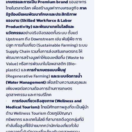
เกษตรและการเป็น Premium brand 
ของอาหาร
ไทยในตลาดโลก เพื่อสร้างมูลค่าทางเศรษฐกิจ 
ภาค
รัฐต้องมีแผนพัฒนาทักษะและประสิทธิภาพ
แรงงาน (Skilled Workforce & Labor 
Productivity) และพัฒนาเทคโนโลยีและ
นวัตกรรม
อย่างจริงจังตลอดทั้งระบบ ตั้งแต่ 
Upstream ถึง Downstream เช่น พันธุ์พืช การ
ปลูก การเก็บเกี่ยว (Sustainable Farming) ระบบ 
Supply Chain รวมทั้งการส่งเสริมเกษตรกร ให้
พัฒนาการสร้างมูลค่าให้ของเหลือทิ้ง (Waste to 
Value) หรือการพัฒนาไบโอพลาสติก (Bio-
plastic) และ
การทำเกษตรแบบฟื้นฟู 
(Regenerative Farming) 
และระบบจัดการน้ำ 
(Water Management) 
เพื่อสร้างความสมดุลและ
เพียงพอต่อความต้องการด้านการเกษตร 
อุตสาหกรรม และการบริโภค
·      
การท่องเที่ยวเชิงสุขภาพ (Wellness and 
Medical Tourism): 
ไทยมีศักยภาพสูงที่จะเป็นผู้นำ
ด้าน Wellness Tourism ด้วยภูมิปัญญา 
ทรัพยากร และเทคโนโลยี ที่สามารถดึงดูดกลุ่มที่มี
กำลังซื้อสูงที่ใช้จ่ายมากกว่านักท่องเที่ยวทั่วไป 
นอกจากนี้ ยังมีความเชื่อมโยงกับอุตสาหกรรม