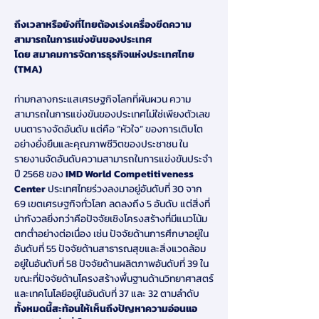
ถึงเวลาหรือยังที่ไทยต้องเร่งเครื่องขีดความ
สามารถในการแข่งขันของประเทศ 
โดย สมาคมการจัดการธุรกิจแห่งประเทศไทย 
(TMA)
ท่ามกลางกระแสเศรษฐกิจโลกที่ผันผวน ความ
สามารถในการแข่งขันของประเทศไม่ใช่เพียงตัวเลข
บนตารางจัดอันดับ แต่คือ “หัวใจ” ของการเติบโต
อย่างยั่งยืนและคุณภาพชีวิตของประชาชน ใน
รายงานจัดอันดับความสามารถในการแข่งขันประจำ
ปี 2568 ของ 
IMD World Competitiveness 
Center
 ประเทศไทยร่วงลงมาอยู่อันดับที่ 30 จาก 
69 เขตเศรษฐกิจทั่วโลก ลดลงถึง 5 อันดับ แต่สิ่งที่
น่ากังวลยิ่งกว่าคือปัจจัยเชิงโครงสร้างที่มีแนวโน้ม
ตกต่ำอย่างต่อเนื่อง เช่น ปัจจัยด้านการศึกษาอยู่ใน
อันดับที่ 55 ปัจจัยด้านสาธารณสุขและสิ่งแวดล้อม
อยู่ในอันดับที่ 58 ปัจจัยด้านผลิตภาพอันดับที่ 39 ใน
ขณะที่ปัจจัยด้านโครงสร้างพื้นฐานด้านวิทยาศาสตร์
และเทคโนโลยีอยู่ในอันดับที่ 37 และ 32 ตามลำดับ 
ทั้งหมดนี้สะท้อนให้เห็นถึงปัญหาความอ่อนแอ