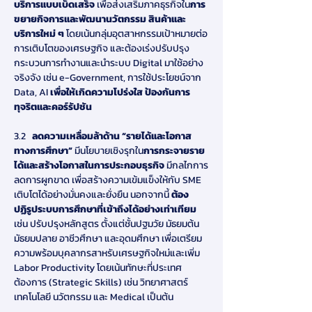
บริการแบบเบ็ดเสร็จ 
เพื่อส่งเสริมภาคธุรกิจใน
การ
ขยายกิจการและพัฒนานวัตกรรม สินค้าและ
บริการใหม่ ๆ 
โดยเน้นกลุ่มอุตสาหกรรมเป้าหมายต่อ
การเติบโตของเศรษฐกิจ และต้องเร่งปรับปรุง
กระบวนการทำงานและนำระบบ Digital มาใช้อย่าง
จริงจัง เช่น e-Government, การใช้ประโยชน์จาก 
Data, AI 
เพื่อให้เกิดความโปร่งใส ป้องกันการ
ทุจริตและคอร์รัปชัน
3.2   
ลดความเหลื่อมล้าด้าน “รายได้และโอกาส
ทางการศึกษา” 
มีนโยบายเชิงรุกใน
การกระจายราย
ได้และสร้างโอกาสในการประกอบธุรกิจ 
มีกลไกการ
ลดการผูกขาด เพื่อสร้างความเข้มแข็งให้กับ SME 
เติบโตได้อย่างมั่นคงและยั่งยืน นอกจากนี้ 
ต้อง
ปฏิรูประบบการศึกษาที่เข้าถึงได้อย่างเท่าเทียม 
เช่น ปรับปรุงหลักสูตร ตั้งแต่ชั้นปฐมวัย มัธยมต้น 
มัธยมปลาย อาชีวศึกษา และอุดมศึกษา เพื่อเตรียม
ความพร้อมบุคลากรสาหรับเศรษฐกิจใหม่และเพิ่ม 
Labor Productivity โดยเน้นทักษะที่ประเทศ
ต้องการ (Strategic Skills) เช่น วิทยาศาสตร์ 
เทคโนโลยี นวัตกรรม และ Medical เป็นต้น