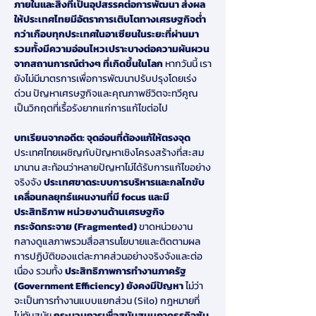
ภายในและสิ่งที่เป็นอุปสรรคต่อการพัฒนา ส่งผล
ให้ประเทศไทยมีอัตราการเติบโตทางเศรษฐกิจต่ำ
กว่าเกือบทุกประเทศในอาเซียนในระยะที่ผ่านมา 
รวมทั้งมีความอ่อนไหวเปราะบางต่อความผันผวน
จากสถานการณ์ต่างๆ ที่เกิดขึ้นในโลก 
หากวันนี้ เรา
ยังไม่มีมาตรการเพื่อการพัฒนาปรับปรุงโดยเร่ง
ด่วน ปัญหาเศรษฐกิจและคุณภาพชีวิตจะทวีคูณ
เป็นวิกฤตที่เรื้อรังยากแก่การแก้ไขต่อไป
บทเรียนจากอดีต: จุดอ่อนที่ต้องแก้ให้ตรงจุด
ประเทศไทยเผชิญกับปัญหาเชิงโครงสร้างที่สะสม
มานาน สะท้อนว่าหลายปัญหาไม่ได้รับการแก้ไขอย่าง
จริงจัง 
ประเทศขาดระบบการบริหารและกลไกขับ
เคลื่อนกลยุทธ์แผนงานที่มี focus และมี
ประสิทธิภาพ หน่วยงานด้านเศรษฐกิจ
กระจัดกระจาย (Fragmented) 
ขาดหน่วยงาน
กลางดูแลภาพรวมสื่อสารนโยบายและติดตามผล
การปฏิบัติของแต่ละภาคส่วนอย่างจริงจังและต่อ
เนื่อง รวมทั้ง 
ประสิทธิภาพการทำงานภาครัฐ 
(Government Efficiency) ยังคงมีปัญหา 
ไม่ว่า
จะเป็นการทำงานแบบแยกส่วน (Silo) กฎหมายที่
ไม่ทันสมัย 
กระบวนการเพื่อสนับสนุนภาคธุรกิจซับ