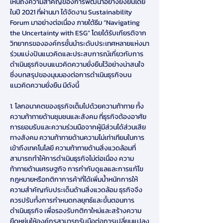
เห็นถึงความสำคัญของการพัฒนาอย่างยั่งยืนโดย
ในปี 2021 ที่ผ่านมา ได้จัดงาน Sustainability 
Forum มาอย่างต่อเนื่อง ภายใต้ธีม “Navigating 
the Uncertainty with ESG” โดยได้รับเกียรติจาก
วิทยากรขององค์กรชั้นนำระดับประเทศหลายแห่งมา
ร่วมแบ่งปันแนวคิดและประสบการณ์เกี่ยวกับการ
ดำเนินธุรกิจบนแนวคิดความยั่งยืนไว้อย่างน่าสนใจ 
ซึ่งบทสรุปของมุมมองต่อการดำเนินธุรกิจบน
แนวคิดความยั่งยืน มีดังนี้
1. โลกอนาคตของธุรกิจเต็มไปด้วยความท้าทาย ทั้ง
ความท้าทายด้านชุมชนและสังคม ที่ธุรกิจต้องอาศัย
การยอมรับและความร่วมมือจากผู้มีส่วนได้ส่วนเสีย
ทางสังคม ความท้าทายด้านความไม่เท่าเทียมในการ
เข้าถึงเทคโนโลยี ความท้าทายด้านสิ่งแวดล้อมที่
สามารถทำให้การดำเนินธุรกิจไม่ต่อเนื่อง ความ
ท้าทายด้านเศรษฐกิจ การกำกับดูแลและการแก้ไข
กฎหมายหรือกติกาการค้าที่ได้เพิ่มน้ำหนักการให้
ความสำคัญกับประเด็นด้านสิ่งแวดล้อม ธุรกิจจึง
ควรปรับทั้งการกำหนดกลยุทธ์และขั้นตอนการ
ดำเนินธุรกิจ เพื่อรองรับกติกาใหม่และสร้างความ
ยืดหยุ่นให้องค์กรสามารถรับมือต่อการเปลี่ยนแปลง