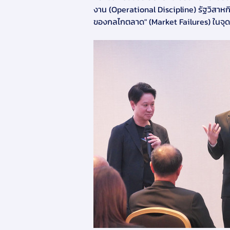
งาน (Operational Discipline) รัฐวิสาหก
ของกลไกตลาด" (Market Failures) ในจุดที่