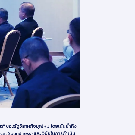
โต"
 ของรัฐวิสาหกิจยุคใหม่ โดยเน้นย้ำถึง
scal Soundness) และ วินัยในการดำเนิน