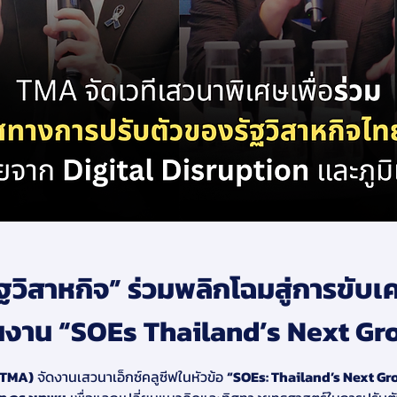
ฐวิสาหกิจ” ร่วมพลิกโฉมสู่การขับเค
ในงาน “SOEs Thailand’s Next Gr
(TMA)
 จัดงานเสวนาเอ็กซ์คลูซีฟในหัวข้อ 
“SOEs: Thailand’s Next Gro