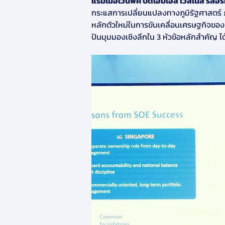
แรมเมอเวนพิค บีดีเอ็มเอส เวลเนส รีสอร
กระแสการเปลี่ยนแปลงทางภูมิรัฐศาสตร์ ภู
หลักตัวใหม่ในการขับเคลื่อนเศรษฐกิจของปร
ปันมุมมองเชิงลึกใน 3 หัวข้อหลักสำคัญ ได