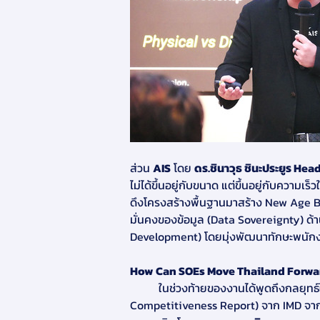
ส่วน 
AIS
 โดย 
ดร.ชินาวุธ ชินะประยูร He
ไม่ได้ขึ้นอยู่กับขนาด แต่ขึ้นอยู่กับควา
ดึงโครงสร้างพื้นฐานมาสร้าง New Age B
มั่นคงของข้อมูล (Data Sovereignty) 
Development) โดยมุ่งพัฒนาทักษะพนักงาน
How Can SOEs Move Thailand Forwar
          ในช่วงท้ายของงานได้พูดถึงกลยุทธ์ในการขับเคลื่อนประเทศไทยให้ก้าวหน้า ตามรายงานผลการจัดอันดับขีดความสามารถในการแข่งขันโลก (World 
Competitiveness Report) จาก IMD จากประ