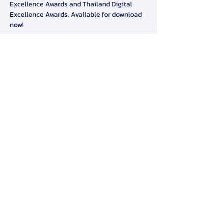
Excellence Awards and Thailand Digital 
Excellence Awards. Available for download 
now! 
Free Download >>> 
https://thcorpexcellence.org/page/th/detai
l/1015
#tma
#tmaexcellenceawards
#awards
สมาคมการจัดการธุรกิจแห่งประเทศไทย
276 ซ.รามคำแหง 39 (เทพลีลา 1) ถ. รามคำแหง แขวง
พลับพลา เขตวังทองหลาง กรุงเทพฯ 10310
Contact Us
Tel:
+662-319-7677
/
+662-718-5601
Click here to find us on map
Copyright ©2024 by Thailand Management Association.
Privacy Policy
|
Cookie Policy