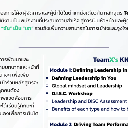
งการโค้ช ผู้จัดการ และผู้นำได้ในตำแหน่งเดียวกัน หลักสูตร
T
ฏิบัติงานเป็นพนักงานที่ประสบความสำเร็จ สู่การเป็นหัวหน้า และผู
ง
“ฉัน” เป็น “เรา”
รวมถึงเพิ่มความสามารถในการเข้าใจและจูงใจผู้อ
Team
X's
KN
่อการพัฒนาและ
ตามบทบาทและหน้าที่
Module 1:
Defining Leadership in
างๆ เพื่อเพิ่ม
Defining Leadership in You
้เข้าร่วมหลักสูตรจะ
Global mindset and Leadership
นำทุกคนต้อง
D.I.S.C. Workshop
ภาพแวดล้อมการ
Leadership and DISC Assessment
ด้เรียนรู้ทักษะที่
Benefits of each type and how to 
เองเพื่อการเติบโต
Module 2:
​Driving Team Perfor