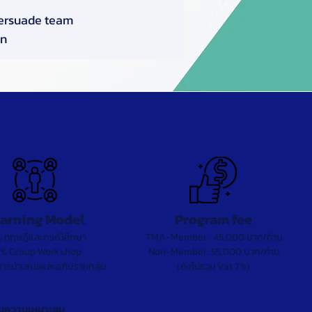
ersuade team
on
arning Model
Program fee
 ทฤษฎีและกรณีศึกษา
TMA-Member : 45,000 บาท/ท่าน
% Group Workshop
Non-Member: 55,000 บาท/ท่าน
ารนำเสนอและอภิปรายกลุ่ม
(ยังไม่รวม Vat 7%)
ตามความเหมาะสม