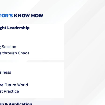
TOR'S
KNOW HOW
ight Leadership
g Session
ng through Chaos
usiness
he Future World​
st Practice
on & Application