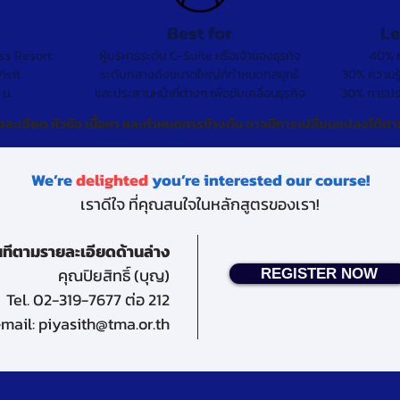
Best for
Le
ss Resort
ผู้บริหารระดับ C-Suite หรือเจ้าของธุรกิจ
40% ก
isit
ระดับกลางถึงขนาดใหญ่ที่กำหนดกลยุทธ์
30% ความรู
 น.
และประสานหน้าที่ต่างๆ เพื่อขับเคลื่อนธุรกิจ
30% การประ
ยละเอียด หัวข้อ เนื้อหา และกำหนดการข้างต้น อาจมีการเปลี่ยนแปลงได้
We’re
delighted
you’re interested our course!
เราดีใจ ที่คุณสนใจในหลักสูตรของเรา!
นทีตามรายละเอียดด้านล่าง
คุณปิยสิทธิ์ (บุญ)
REGISTER NOW
Tel. 02-319-7677 ต่อ 212
-mail:
piyasith@tma.or.th