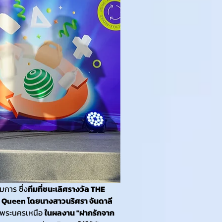
การ ซึ่ง
ทีมที่ชนะเลิศรางวัล THE 
y Queen โดยนางสาวนริศรา จันดาลี 
พระนครเหนือ 
ในผลงาน "ฝากรักจาก