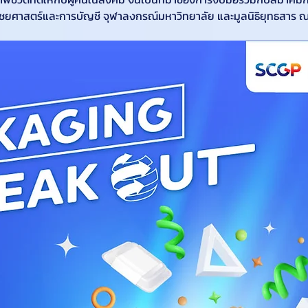
ศาสตร์และการบัญชี จุฬาลงกรณ์มหาวิทยาลัย และมูลนิธิยุทธสาร ณ น