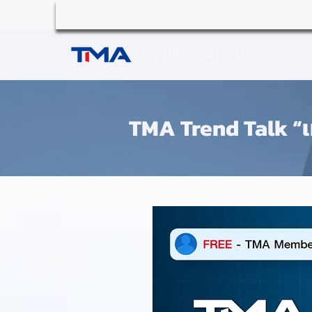
HOME
ABOUT TMA
TMA Trend Talk “เม