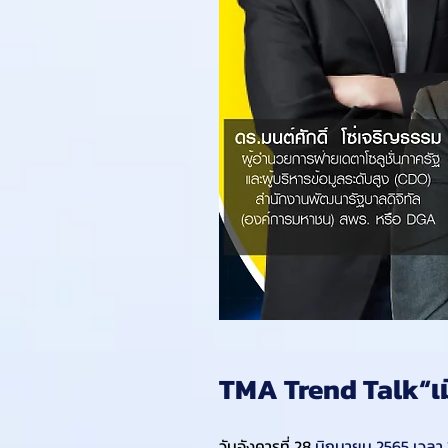
TMA Trend Talk“เมื
วันอังคารที่ 28 
มิถุนายน 2565 เวลา