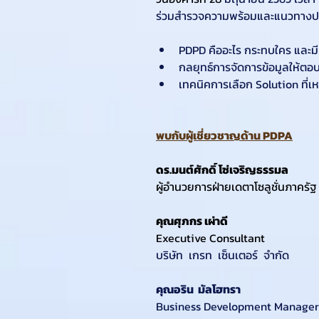
ร่วมสำรวจความพร้อมและแนวทางปฏิบัต
PDPD คืออะไร กระทบใคร และมีป
กลยุทธ์การจัดการข้อมูลให้ตอ
เทคนิคการเลือก Solution ที่เ
พบกับผู้เชี่ยวชาญด้าน PDPA
ดร.มนต์ศักดิ์ โซ่เจริญธรรมล
ผู้อำนวยการฝ่ายเดตาโซลูชั่นภาครัฐ 
คุณศุภกร เผ่าดี
Executive Consultant  
บริษัท  เกรท  เซ็นเตอร์  จำกัด
คุณอริน  มัลโฮทรา
Business Development Manager