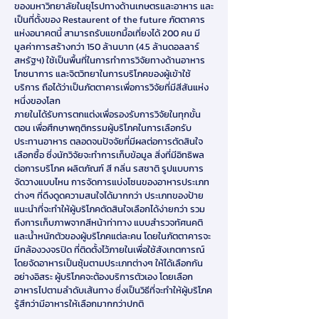
ของมหาวิทยาลัยในยุโรปทางด้านเกษตรและอาหาร และ
เป็นที่ตั้งของ Restaurent of the future ภัตตาคาร
แห่งอนาคตนี้ สามารถรับแขกมื้อเที่ยงได้ 200 คน มี
มูลค่าการสร้างกว่า 150 ล้านบาท (4.5 ล้านดอลลาร์
สหรัฐฯ) ใช้เป็นพื้นที่ในการทำการวิจัยทางด้านอาหาร
โภชนาการ และจิตวิทยาในการบริโภคของผู้เข้าใช้
บริการ ถือได้ว่าเป็นภัตตาคารเพื่อการวิจัยที่มีสีสันแห่ง
หนึ่งของโลก
ภายในได้รับการตกแต่งเพื่อรองรับการวิจัยในทุกขั้น
ตอน เพื่อศึกษาพฤติกรรมผู้บริโภคในการเลือกรับ
ประทานอาหาร ตลอดจนปัจจัยที่มีผลต่อการตัดสินใจ
เลือกซื้อ ซึ่งนักวิจัยจะทำการเก็บข้อมูล สิ่งที่มีอิทธิพล
ต่อการบริโภค ผลิตภัณฑ์ สี กลิ่น รสชาติ รูปแบบการ
จัดวางแบบไหน การจัดการแบ่งโซนของอาหารประเภท
ต่างๆ ที่ดึงดูดความสนใจได้มากกว่า ประเภทของป้าย
แนะนำที่จะทำให้ผู้บริโภคตัดสินใจเลือกได้ง่ายกว่า รวม
ถึงการเก็บภาพจากสีหน้าท่าทาง แบบสำรวจทัศนคติ
และน้ำหนักตัวของผู้บริโภคแต่ละคน โดยในภัตตาคารจะ
มีกล้องวงจรปิด ที่ติดตั้งไว้ภายในเพื่อใช้สังเกตการณ์
โดยจัดอาหารเป็นซุ้มตามประเภทต่างๆ ให้ได้เลือกกัน
อย่างอิสระ ผู้บริโภคจะต้องบริการตัวเอง โดยเลือก
อาหารไปตามลำดับเส้นทาง ซึ่งเป็นวิธีที่จะทำให้ผู้บริโภค
รู้สึกว่ามีอาหารให้เลือกมากกว่าปกติ