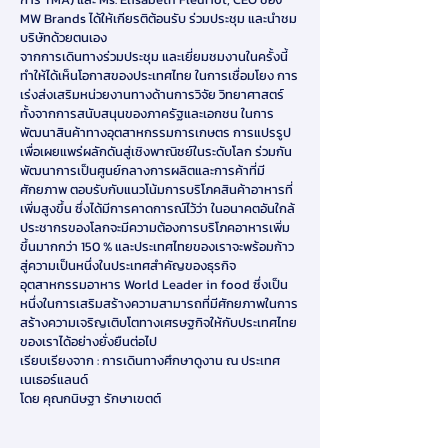
MW Brands ได้ให้เกียรติต้อนรับ ร่วมประชุม และนำชม
บริษัทด้วยตนเอง
จากการเดินทางร่วมประชุม และเยี่ยมชมงานในครั้งนี้
ทำให้ได้เห็นโอกาสของประเทศไทย ในการเชื่อมโยง การ
เร่งส่งเสริมหน่วยงานทางด้านการวิจัย วิทยาศาสตร์
ทั้งจากการสนับสนุนของภาครัฐและเอกชน ในการ
พัฒนาสินค้าทางอุตสาหกรรมการเกษตร การแปรรูป
เพื่อเผยแพร่ผลักดันสู่เชิงพาณิชย์ในระดับโลก ร่วมกัน
พัฒนาการเป็นศูนย์กลางการผลิตและการค้าที่มี
ศักยภาพ ตอบรับกับแนวโน้มการบริโภคสินค้าอาหารที่
เพิ่มสูงขึ้น ซึ่งได้มีการคาดการณ์ไว้ว่า ในอนาคตอันใกล้
ประชากรของโลกจะมีความต้องการบริโภคอาหารเพิ่ม
ขึ้นมากกว่า 150 % และประเทศไทยของเราจะพร้อมก้าว
สู่ความเป็นหนึ่งในประเทศสำคัญของธุรกิจ
อุตสาหกรรมอาหาร World Leader in food ซึ่งเป็น
หนึ่งในการเสริมสร้างความสามารถที่มีศักยภาพในการ
สร้างความเจริญเติบโตทางเศรษฐกิจให้กับประเทศไทย
ของเราได้อย่างยั่งยืนต่อไป
เรียบเรียงจาก : การเดินทางศึกษาดูงาน ณ ประเทศ
เนเธอร์แลนด์
โดย คุณกนิษฐา รักษาเขตต์