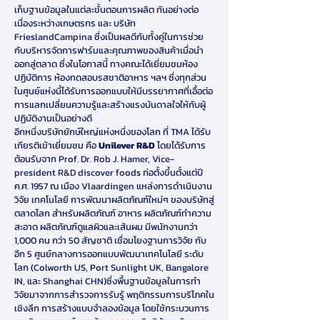
เก็บฐานข้อมูลในแต่ละขั้นตอนการผลิต กันอย่างต่อ
เนื่องระหว่างเกษตรกร และ บริษัท
FrieslandCampina ซึ่งเป็นผลดีกับทั้งคู่ในการช่วย
กับบริหารจัดการฟาร์มและคุณภาพของสินค้าเมื่อนำ
ออกสู่ตลาด ซึ่งในโอกาสนี้ ทางคณะได้เยี่ยมชมห้อง
ปฏิบัติการ ห้องทดสอบรสชาติอาหาร ฯลฯ ซึ่งทุกส่วน
ในศูนย์แห่งนี้ได้รับการออกแบบให้มีบรรยากาศที่เอื้อต่อ
การแลกเปลี่ยนความรู้และสร้างแรงบันดาลใจให้กับผู้
ปฏิบัติงานเป็นอย่างดี
อีกหนึ่งบริษัทยักษ์ใหญ่แห่งหนึ่งของโลก ที่ TMA ได้รับ
เกียรติเข้าเยี่ยมชม คือ
Unilever R&D
โดยได้รับการ
ต้อนรับจาก Prof. Dr. Rob J. Hamer, Vice-
president R&D discover foods ก่อตั้งขึ้นตั้งแต่ปี
ค.ศ. 1957 ณ เมือง Vlaardingen แหล่งการดำเนินงาน
วิจัย เทคโนโลยี การพัฒนาผลิตภัณฑ์ใหม่ๆ ของบริษัทสู่
ตลาดโลก สำหรับผลิตภัณฑ์ อาหาร ผลิตภัณฑ์ทำความ
สะอาด ผลิตภัณฑ์ดูแลผิวและเส้นผม มีพนักงานกว่า
1,000 คน กว่า 50 สัญชาติ เชื่อมโยงฐานการวิจัย กับ
อีก 5 ศูนย์กลางการออกแบบพัฒนาเทคโนโลยี ระดับ
โลก (Colworth US, Port Sunlight UK, Bangalore
IN, และ Shanghai CHN)ซึ่งพื้นฐานข้อมูลในการทำ
วิจัยมาจากการสำรวจการรับรู้ พฤติกรรมการบริโภคใน
เชิงลึก การสร้างแบบจำลองข้อมูล โดยใช้กระบวนการ