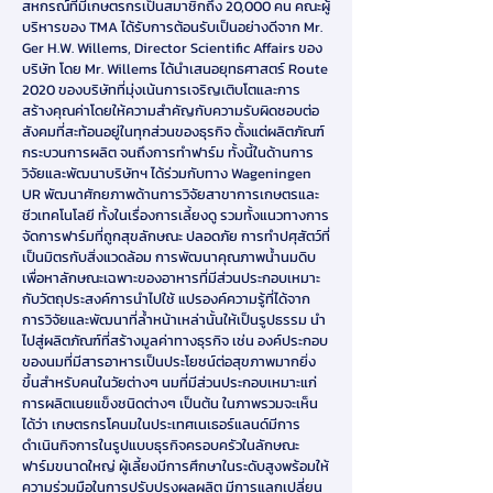
สหกรณ์ที่มีเกษตรกรเป็นสมาชิกถึง 20,000 คน คณะผู้
บริหารของ TMA ได้รับการต้อนรับเป็นอย่างดีจาก Mr.
Ger H.W. Willems, Director Scientific Affairs ของ
บริษัท โดย Mr. Willems ได้นำเสนอยุทธศาสตร์ Route
2020 ของบริษัทที่มุ่งเน้นการเจริญเติบโตและการ
สร้างคุณค่าโดยให้ความสำคัญกับความรับผิดชอบต่อ
สังคมที่สะท้อนอยู่ในทุกส่วนของธุรกิจ ตั้งแต่ผลิตภัณฑ์
กระบวนการผลิต จนถึงการทำฟาร์ม ทั้งนี้ในด้านการ
วิจัยและพัฒนาบริษัทฯ ได้ร่วมกับทาง Wageningen
UR พัฒนาศักยภาพด้านการวิจัยสาขาการเกษตรและ
ชีวเทคโนโลยี ทั้งในเรื่องการเลี้ยงดู รวมทั้งแนวทางการ
จัดการฟาร์มที่ถูกสุขลักษณะ ปลอดภัย การทำปศุสัตว์ที่
เป็นมิตรกับสิ่งแวดล้อม การพัฒนาคุณภาพน้ำนมดิบ
เพื่อหาลักษณะเฉพาะของอาหารที่มีส่วนประกอบเหมาะ
กับวัตถุประสงค์การนำไปใช้ แปรองค์ความรู้ที่ได้จาก
การวิจัยและพัฒนาที่ล้ำหน้าเหล่านั้นให้เป็นรูปธรรม นำ
ไปสู่ผลิตภัณฑ์ที่สร้างมูลค่าทางธุรกิจ เช่น องค์ประกอบ
ของนมที่มีสารอาหารเป็นประโยชน์ต่อสุขภาพมากยิ่ง
ขึ้นสำหรับคนในวัยต่างๆ นมที่มีส่วนประกอบเหมาะแก่
การผลิตเนยแข็งชนิดต่างๆ เป็นต้น ในภาพรวมจะเห็น
ได้ว่า เกษตรกรโคนมในประเทศเนเธอร์แลนด์มีการ
ดำเนินกิจการในรูปแบบธุรกิจครอบครัวในลักษณะ
ฟาร์มขนาดใหญ่ ผู้เลี้ยงมีการศึกษาในระดับสูงพร้อมให้
ความร่วมมือในการปรับปรุงผลผลิต มีการแลกเปลี่ยน