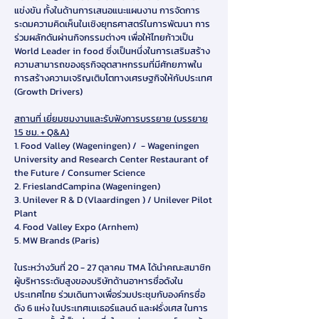
แข่งขัน ทั้งในด้านการเสนอแนะแผนงาน การจัดการ
ระดมความคิดเห็นในเชิงยุทธศาสตร์ในการพัฒนา การ
ร่วมผลักดันผ่านกิจกรรมต่างๆ เพื่อให้ไทยก้าวเป็น
World Leader in food ซึ่งเป็นหนึ่งในการเสริมสร้าง
ความสามารถของธุรกิจอุตสาหกรรมที่มีศักยภาพใน
การสร้างความเจริญเติบโตทางเศรษฐกิจให้กับประเทศ
(Growth Drivers)
สถานที่ เยี่ยมชมงานและรับฟังการบรรยาย (บรรยาย
1.5 ชม. + Q&A)
1. Food Valley (Wageningen) / - Wageningen
University and Research Center Restaurant of
the Future / Consumer Science
2. FrieslandCampina (Wageningen)
3. Unilever R & D (Vlaardingen ) / Unilever Pilot
Plant
4. Food Valley Expo (Arnhem)
5. MW Brands (Paris)
ในระหว่างวันที่ 20 - 27 ตุลาคม TMA ได้นำคณะสมาชิก
ผู้บริหารระดับสูงของบริษัทด้านอาหารชื่อดังใน
ประเทศไทย ร่วมเดินทางเพื่อร่วมประชุมกับองค์กรชื่อ
ดัง 6 แห่ง ในประเทศเนเธอร์แลนด์ และฝรั่งเศส ในการ