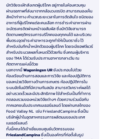
นักวิจัยจะเฝ้าสังเกตผู้บริโภค อยู่ภายในห้องควบคุม
ผ่านจอภาพที่ส่งมาจากกล้องวงจรปิด สามารถมองเห็น
สีหน้าท่าทาง คำนวณระยะเวลาในการตัดสินใจ ชนิดของ
อาหารที่ผู้บริโภคแต่ละคนเลือก การชำระค่าอาหารผ่าน
จะบัตรเครดิตผ่านหน้าจอสัมผัส ซึ่งนักวิจัยสามารถ
ติดตามพฤติกรรมการบริโภคของทุกคนได้ และบริเวณ
พื้นตรงจุดชำระค่าอาหารจะถูกทำให้เป็นตราชั่ง ไว้
สำหรับบันทึกน้ำหนักตัวของผู้บริโภค โดยจะมีซอฟต์แวร์
สำหรับประมวลผลทั้งหมดไว้ด้วยกัน ซึ่งคณะผู้บริหาร
ของ TMA ได้ร่วมรับประทานอาหารกลางวัน ณ
ภัตตาคารแห่งนี้ด้วย
นอกจากนี้
Wageningen UR
ยังประกอบไปด้วย
ห้องเรียนด้านการสอนและการวิจัย และห้องปฏิบัติการ
ของหน่วยวิจัยทางด้านการเกษตร ห้องปฏิบัติการใน
ระบบอัตโนมัติที่มีความทันสมัย สามารถวิเคราะห์ผลได้
อย่างรวดเร็วและมีประสิทธิภาพ ใช้สำหรับเป็นที่ทำการ
ทดลองรวมของหน่วยวิจัยต่างๆ ด้วยความร่วมมือกับ
ภาคเอกชนในประเทศเนเธอร์แลนด์ โดยผ่านกลไกของ
Food Valley NL เช่น FrieslandCampina ซึ่งเป็น
บริษัทผู้นำในอุตสาหกรรมการผลิตนมของประเทศ
เนเธอร์แลนด์
ทั้งนี้คณะได้เข้าเยี่ยมชมศูนย์นวัตกรรมของ
FrieslandCampina
ซึ่งเป็นองค์กรที่ก่อตั้งในรูป