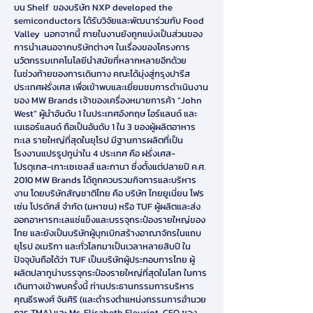
บน Shelf ของบริษัท NXP developed the
semiconductors ได้รับวิจัยและพัฒนาร่วมกับ Food
Valley นอกจากนี้ ภายในงานยังถูกแบ่งเป็นส่วนของ
การนำเสนอจากบริษัทต่างๆ ในเรื่องของโครงการ
นวัตกรรมเทคโนโลยีนำสมัยที่หลากหลายอีกด้วย
ในช่วงท้ายของการเดินทาง คณะได้มุ่งสู่กรุงปารีส
ประเทศฝรั่งเศส เพื่อเข้าพบและเยี่ยมชมการดำเนินงาน
ของ MW Brands เจ้าของเครื่องหมายการค้า “John
West” ผู้นำอันดับ 1 ในประเทศอังกฤษ ไอร์แลนด์ และ
เนเธอร์แลนด์ ถือเป็นอันดับ 1 ใน 3 ของผู้ผลิตอาหาร
ทะเล รายใหญ่ที่สุดในยุโรป มีฐานการผลิตที่เป็น
โรงงานแปรรูปทูน่าใน 4 ประเทศ คือ ฝรั่งเศส-
โปรตุเกส-เกาะเซเชลส์ และกานา ซึ่งตั้งแต่ปลายปี ค.ศ.
2010 MW Brands ได้ถูกควบรวมกิจการและบริหาร
งาน โดยบริษัทสัญชาติไทย คือ บริษัท ไทยยูเนี่ยน โฟร
เซ่น โปรดักส์ จำกัด (มหาชน) หรือ TUF ผู้ผลิตและส่ง
ออกอาหารทะเลแช่แข็งและบรรจุกระป๋องรายใหญ่ของ
ไทย และยังเป็นบริษัทผู้บุกเบิกสร้างอาณาจักรในแถบ
ยุโรป อเมริกา และทั่วโลกมาเป็นเวลาหลายสิบปี ใน
ปัจจุบันถือได้ว่า TUF เป็นบริษัทผู้ประกอบการไทย ผู้
ผลิตปลาทูน่าบรรจุกระป๋องรายใหญ่ที่สุดในโลก ในการ
เดินทางเข้าพบครั้งนี้ ท่านประธานกรรมการบริหาร
คุณธีรพงศ์ จันศิริ (และดำรงตำแหน่งกรรมการอำนวย
การ TMA) และ Ms. Elisabeth Fleuriot, CEO ของ