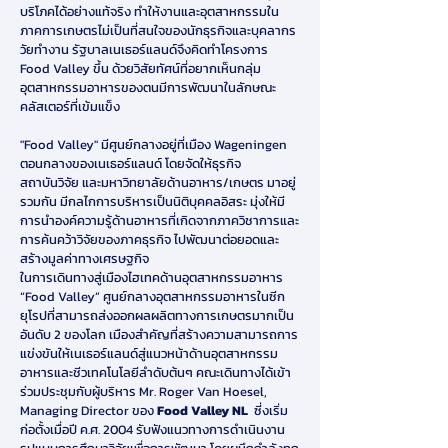
บริโภคได้อย่างแท้จริง ทำให้งานและอุตสาหกรรมใน
ภาคการเกษตรไม่เป็นที่สนใจของนักธุรกิจและบุคลากร
วัยทำงาน รัฐบาลเนเธอร์แลนด์จึงคิดทำโครงการ
Food Valley ขึ้น ด้วยวิสัยทัศน์ที่อยากเห็นกลุ่ม
อุตสาหกรรมอาหารของตนมีการพัฒนาในลักษณะ
คลัสเตอร์ที่เข้มแข็ง
"Food Valley" มีศูนย์กลางอยู่ที่เมือง Wageningen
ตอนกลางของเนเธอร์แลนด์ โดยจัดให้ธุรกิจ
สถาบันวิจัย และมหาวิทยาลัยด้านอาหาร/เกษตร มาอยู่
รวมกัน มีกลไกการบริหารเป็นนิติบุคคลอิสระ มุ่งให้มี
การนำองค์ความรู้ด้านอาหารที่เกิดจากภาควิชาการและ
การค้นคว้าวิจัยของภาคธุรกิจ ไปพัฒนาต่อยอดและ
สร้างมูลค่าทางเศรษฐกิจ
ในการเดินทางสู่เมืองไฮเทคด้านอุตสาหกรรมอาหาร
“Food Valley” ศูนย์กลางอุตสาหกรรมอาหารในซีก
ยุโรปที่สามารถส่งออกผลผลิตทางการเกษตรมากเป็น
อันดับ 2 ของโลก เมืองสำคัญที่สร้างความสามารถการ
แข่งขันให้เนเธอร์แลนด์สู่แนวหน้าด้านอุตสาหกรรม
อาหารและชีวเทคโนโลยีลำดับต้นๆ คณะเดินทางได้เข้า
ร่วมประชุมกับผู้บริหาร Mr. Roger Van Hoesel,
Managing Director ของ
Food Valley NL
ซี่งเริ่ม
ก่อตั้งเมื่อปี ค.ศ. 2004 รับฟังแนวทางการดำเนินงาน