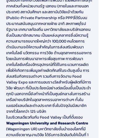
รูปแบบการศึกษาวิจัยเพื่อการพัฒนา โดยผนึกกำลังทุก
ภาคส่วนทั้งหน่วยงานรัฐ เอกชน (ภายในและภายนอก
ประเทศ) สถาบันศึกษา และสถาบันวิจัยเข้าด้วยกัน
(Public-Private Partnership หรือ PPP)ได้รับงบ
ประมาณสนับสนุนจากหลายฝ่าย อาทิ สหภาพยุโรป
รัฐบาล เทศบาลท้องถิ่น มหาวิทยาลัยและบริษัทเอกชน
ซึ่งเป็นสมาชิกสมาคม เป็นแหล่งบุคลากรซึ่งมีความรู้
ความสามารถขนาดใหญ่กว่า 100,000 คนโดยการ
ดำเนินงานจะให้ความสำคัญในการส่งเสริมพัฒนา
เทคโนโลยี นวัตกรรม การวิจัย ด้านอุตสาหกรรมอาหาร
โดยเน้นการพัฒนาอาหารเพื่อสุขภาพ การพัฒนา
เทคโนโลยีเครื่องจักรอุปกรณ์ที่ใช้ในกระบวนการผลิต
เพื่อให้เกิดการเพิ่มมูลค่าผลิตภัณฑ์ในระดับสูงขึ้น การ
ส่งเสริมกิจกรรมต่างๆ รวมถึงการจัดงาน Food
Valley Expo และการมอบรางวัลสำหรับผู้ผลิตที่มีการ
วิจัย พัฒนา ที่เป็นประโยชน์อย่างต่อเนื่องขึ้นเป็นประจำ
ทุกปี นอกจากนี้ยังทำหน้าที่เป็นศูนย์กลางในการสร้าง
เครือข่ายบริษัทในอุตสาหกรรมอาหารต่างๆ ทั้งใน
เนเธอร์แลนด์และต่างประเทศ ซึ่งในปัจจุบันมีสมาชิก
จากทั่วโลกกว่า 125 บริษัท
ในบริเวณเดียวกันกับ Food Valley เป็นที่ตั้งของ
Wageningen University and Research Centre
(Wageningen UR) มหาวิทยาลัยชั้นนำของโลกที่มี
ความเชี่ยวชาญงานวิจัย ได้รับการจัดอันดับให้เป็นที่ 1