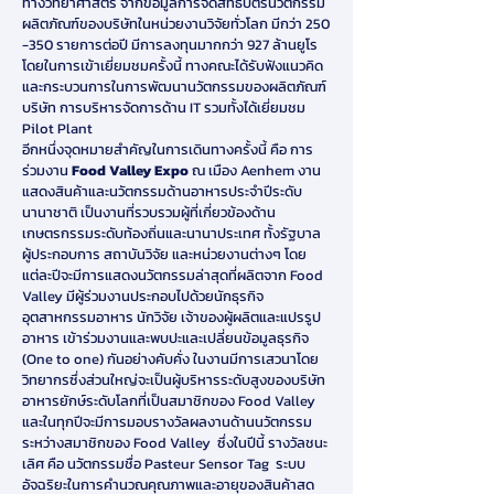
ทางวิทยาศาสตร์ จากข้อมูลการจดสิทธิบัตรนวัตกรรม
ผลิตภัณฑ์ของบริษัทในหน่วยงานวิจัยทั่วโลก มีกว่า 250
-350 รายการต่อปี มีการลงทุนมากกว่า 927 ล้านยูโร
โดยในการเข้าเยี่ยมชมครั้งนี้ ทางคณะได้รับฟังแนวคิด
และกระบวนการในการพัฒนานวัตกรรมของผลิตภัณฑ์
บริษัท การบริหารจัดการด้าน IT รวมทั้งได้เยี่ยมชม
Pilot Plant
อีกหนึ่งจุดหมายสำคัญในการเดินทางครั้งนี้ คือ การ
ร่วมงาน
Food Valley Expo
ณ เมือง Aenhem งาน
แสดงสินค้าและนวัตกรรมด้านอาหารประจำปีระดับ
นานาชาติ เป็นงานที่รวบรวมผู้ที่เกี่ยวข้องด้าน
เกษตรกรรมระดับท้องถิ่นและนานาประเทศ ทั้งรัฐบาล
ผู้ประกอบการ สถาบันวิจัย และหน่วยงานต่างๆ โดย
แต่ละปีจะมีการแสดงนวัตกรรมล่าสุดที่ผลิตจาก Food
Valley มีผู้ร่วมงานประกอบไปด้วยนักธุรกิจ
อุตสาหกรรมอาหาร นักวิจัย เจ้าของผู้ผลิตและแปรรูป
อาหาร เข้าร่วมงานและพบปะและเปลี่ยนข้อมูลธุรกิจ
(One to one) กันอย่างคับคั่ง ในงานมีการเสวนาโดย
วิทยากรซึ่งส่วนใหญ่จะเป็นผู้บริหารระดับสูงของบริษัท
อาหารยักษ์ระดับโลกที่เป็นสมาชิกของ Food Valley
และในทุกปีจะมีการมอบรางวัลผลงานด้านนวัตกรรม
ระหว่างสมาชิกของ Food Valley ซึ่งในปีนี้ รางวัลชนะ
เลิศ คือ นวัตกรรมชื่อ Pasteur Sensor Tag ระบบ
อัจฉริยะในการคำนวณคุณภาพและอายุของสินค้าสด