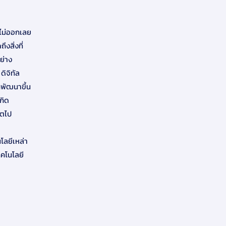
ิดไม่ออกเลย
งสิ่งที่
ย่าง
ดิจิทัล
กพัฒนาขึ้น
เกิด
คตไป
โลยีเหล่า
ทคโนโลยี