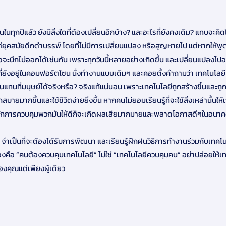
นในทุกปีแล้ว ยังมีสิ่งใดที่ต้องเปลี่ยนอีกบ้าง? และอะไรที่ยังคงเดิม? แทบจะค
งแต่ยุคสมัยดึกดำบรรพ์ โดยที่ไม่มีการเปลี่ยนแปลง หรือสูญหายไป แต่หากให้พูดถึ
าจจะนึกไม่ออกได้เช่นกัน เพราะทุกวันนี้หลายอย่างเกิดขึ้น และเปลี่ยนแปลงไปอ
ี่ยังอยู่ในคอมฟอร์ตโซน นั่งทำงานแบบเดิมๆ และคอยตั้งคำถามว่า เทคโนโลยี 
แทนที่มนุษย์ได้จริงหรือ? จริงแท้แน่นอน เพราะเทคโนโลยีถูกสร้างขึ้นและถู
บายมากขึ้นและใช้ชีวิตง่ายยิ่งขึ้น หากคนไม่ยอมเรียนรู้ที่จะใช้สิ่งเหล่านั้นให้
้จักการควบคุมพวกมันให้ดีก็จะเกิดผลเสียมากมายและพลาดโอกาสดีๆในอนา
ัญ จำเป็นที่จะต้องได้รับการพัฒนา และเรียนรู้ฝึกฝนวิธีการทำงานร่วมกับเทคโน
กต้องคือ “คนต้องควบคุมเทคโนโลยี” ไม่ใช่ “เทคโนโลยีควบคุมคน” อย่าปล่อยให้เ
งคุณแต่เพียงผู้เดียว