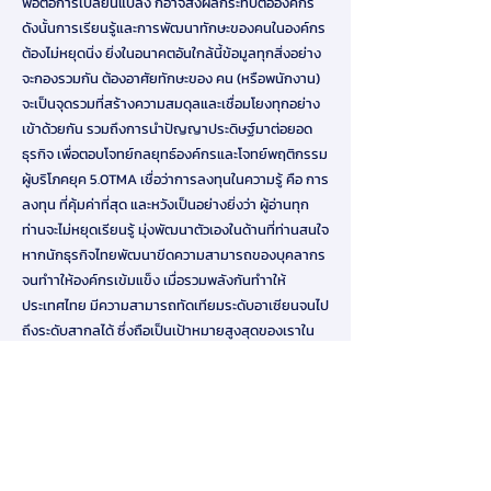
พอต่อการเปลี่ยนแปลง ก็อาจส่งผลกระทบต่อองค์กร
ดังนั้นการเรียนรู้และการพัฒนาทักษะของคนในองค์กร
ต้องไม่หยุดนิ่ง ยิ่งในอนาคตอันใกล้นี้ข้อมูลทุกสิ่งอย่าง
จะกองรวมกัน ต้องอาศัยทักษะของ คน (หรือพนักงาน)
จะเป็นจุดรวมที่สร้างความสมดุลและเชื่อมโยงทุกอย่าง
เข้าด้วยกัน รวมถึงการนำปัญญาประดิษฐ์มาต่อยอด
ธุรกิจ เพื่อตอบโจทย์กลยุทธ์องค์กรและโจทย์พฤติกรรม
ผู้บริโภคยุค 5.0TMA เชื่อว่าการลงทุนในความรู้ คือ การ
ลงทุน ที่คุ้มค่าที่สุด และหวังเป็นอย่างยิ่งว่า ผู้อ่านทุก
ท่านจะไม่หยุดเรียนรู้ มุ่งพัฒนาตัวเองในด้านที่ท่านสนใจ
หากนักธุรกิจไทยพัฒนาขีดความสามารถของบุคลากร
จนทำาให้องค์กรเข้มแข็ง เมื่อรวมพลังกันทำาให้
ประเทศไทย มีความสามารถทัดเทียมระดับอาเซียนจนไป
ถึงระดับสากลได้ ซึ่งถือเป็นเป้าหมายสูงสุดของเราใน
วาระดิถีขึ้นปีใหม่นี้ ขอให้ ท่านผู้อ่าน ประสบแต่ความโชค
ดี สุขภาพแข็งแรง และมีโอกาสได้เรียนรู้สิ่งใหม่ๆ กับ
สังคม 5.0