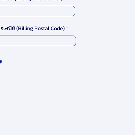
ปรษณีย์ (Billing Postal Code)
ต้
*
อ
ง
ร
ะ
บุ