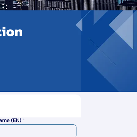
tion
ame (EN)