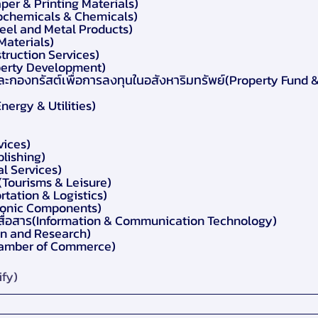
per & Printing Materials)
trochemicals & Chemicals)
teel and Metal Products)
 Materials)
truction Services)
perty Development)
ะกองทรัสต์เพื่อการลงทุนในอสังหาริมทรัพย์(Property Fund 
ergy & Utilities)
vices)
blishing)
al Services)
(Tourisms & Leisure)
rtation & Logistics)
ctronic Components)
ื่อสาร(Information & Communication Technology)
on and Research)
hamber of Commerce)
ify)