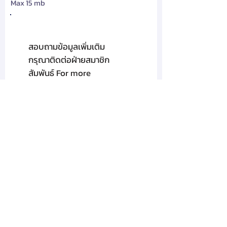
Max 15 mb
สอบถามข้อมูลเพิ่มเติม
กรุณาติดต่อฝ่ายสมาชิก
สัมพันธ์ For more
information,
Please contact :
PANICHA
JIRATHEERATHORN
โทรศัพท์
02-319-7677
ต่อ 278,191
วัตถุประสงค์ในการเก็บรวบรวมข้อมูลส่วนบุคคล
Email:
member@tma.or.th
ข้อมูลส่วนบุคคลของท่านที่สมาคมฯได้เก็บรวบรวม
ในฐานะผู้ประมวลผลข้อมูลส่วนบุคคลจะถูกนำไปใช้
ตามวัตถุประสงค์การให้บริการ ซึ่งเป็นไปตามคำสั่ง
หรือในนามของผู้ควบคุมข้อมูลส่วนบุคคลเท่านั้น
สำหรับข้อมูลส่วนบุคคลที่สมาคมฯได้เก็บรวบรวม
โดยตรงจากท่านสมาคมฯจะแจ้งให้ท่านทราบถึง
วัตถุประสงค์ของการเก็บรวบรวม ใช้ หรือเปิดเผย