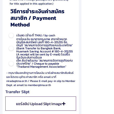
for title applied in this application.)
วิธีการชำระเงินค่าสมัคร
สมาชิก / Payment
Method
เงินสด (ชำระที่ TMA) / by cash
การโอนเงิน ธนาคารกรุงเทพ สาขาหัวหมาก
บัญชีสะสมทรัพย์ เลขที่ 180-4-315255 ชื่อ
บัญชี “สมาคมการจัดการธุรกิจแห่งประเทศไทย”
(Bank Transfer to Bangkok Bank,
Huamark Saving Account # 180-4-315255
(A receipt will be sent by E-mail) ใบเสร็จ
รับเงินจะส่งทางอีเมล
เช็ค สั่งจ่ายในนาม “สมาคมการจัดการธุรกิจแห่ง
ประเทศไทย” / Cheque to payable
“Thailand Management Association”
- กรุณาอีเมลหลักฐานการโอนเงิน มายังฝ่ายสมาชิกสัมพันธ์
และโปรดระบุชำระค่าสมาชิก หรือ email มาที่
nirada@tma.or.th
/ Please E-mail pay-in slip to Member
Dept. at email to
member@tma.or.th
Transfer Slipt
แชร์สลิป Upload Slipt Image