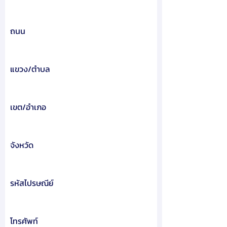
ถนน
แขวง/ตำบล
เขต/อำเภอ
จังหวัด
รหัสไปรษณีย์
โทรศัพท์