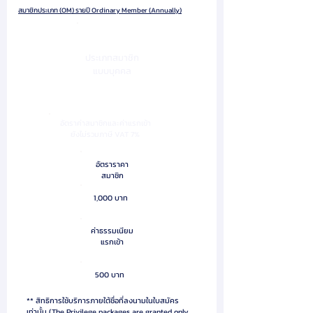
สมาชิกประเภท (OM) รายปี Ordinary Member (Annually)
ประเภทสมาชิก
แบบบุคคล
อัตราค่าสมาชิกและค่าแรกเข้า
ยังไม่รวมภาษี VAT 7%
อัตราราคา
สมาชิก
1,000 บาท
ค่าธรรมเนียม
แรกเข้า
500 บาท
** สิทธิการใช้บริการภายใต้ชื่อที่ลงนามในใบสมัคร
เท่านั้น (The Privilege packages are granted only