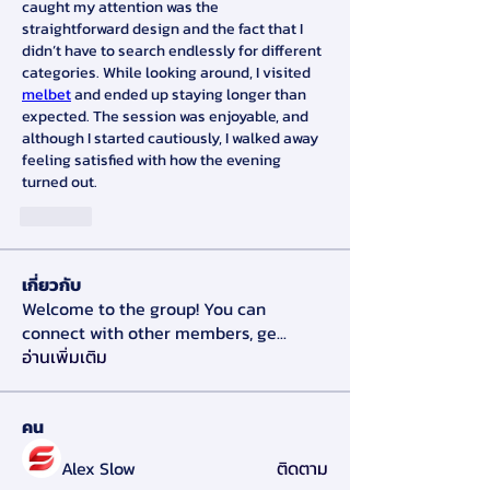
caught my attention was the 
straightforward design and the fact that I 
didn’t have to search endlessly for different 
categories. While looking around, I visited 
melbet
 and ended up staying longer than 
expected. The session was enjoyable, and 
although I started cautiously, I walked away 
feeling satisfied with how the evening 
turned out.
Like
เกี่ยวกับ
Welcome to the group! You can
connect with other members, ge
...
อ่านเพิ่มเติม
คน
Alex Slow
ติดตาม