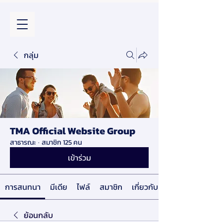
กลุ่ม
TMA Official Website Group
สาธารณะ
·
สมาชิก 125 คน
เข้าร่วม
การสนทนา
มีเดีย
ไฟล์
สมาชิก
เกี่ยวกับ
ย้อนกลับ