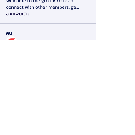
Welcome to the group! You can
connect with other members, ge
...
อ่านเพิ่มเติม
คน
Alex Slow
ติดตาม
Darryl Litlove
ติดตาม
Tara Doridy
ติดตาม
Gennadij Burlaka
ติดตาม
Olga Che
ติดตาม
ดูสมาชิกทั้งหมด (125)