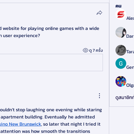
คน
Ale
ebsite for playing online games with a wide 
h user experience?
Dar
ดู 7 ครั้ง
Tar
Gen
Olg
ดูสมาชิกท
uldn’t stop laughing one evening while staring 
 apartment building. Eventually he admitted 
sino New Brunswick
, so later that night I tried it 
attention was how smooth the transitions 