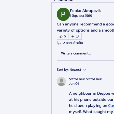
Pepko Akrapovik
1 มิถุนายน 2569
Can anyone recommend a good w
variety of options and a smoot
0
2 ความคิดเห็น
Write a comment...
Sort by:
Newest
VittoCheri VittoCheri
Jun 01
A neighbour in Dieppe wo
at his phone outside our
he’d been playing on 
Ca
myself. What caught my 