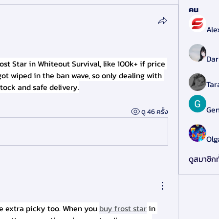
คน
Ale
Dar
ost Star in Whiteout Survival, like 100k+ if price 
 got wiped in the ban wave, so only dealing with 
Tar
tock and safe delivery.
Gen
ดู 46 ครั้ง
Olg
ดูสมาชิกท
be extra picky too. When you 
buy frost star
 in 