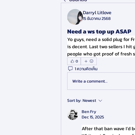
Darryl Litlove
15 ธันวาคม 2568
Need a ws top up ASAP
Yo guys, need a solid plug for Fr
is decent. Last two sellers I hit
people who got proof of fresh s
0
1 ความคิดเห็น
Write a comment...
Sort by:
Newest
Ben Fry
Dec 15, 2025
After that ban wave I’d 