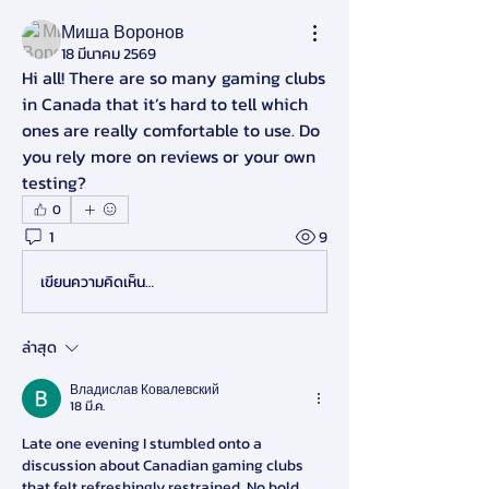
Миша Воронов
18 มีนาคม 2569
Hi all! There are so many gaming clubs 
in Canada that it’s hard to tell which 
ones are really comfortable to use. Do 
you rely more on reviews or your own 
testing?
0
1
9
เขียนความคิดเห็น…
ล่าสุด
Владислав Ковалевский
18 มี.ค.
Late one evening I stumbled onto a 
discussion about Canadian gaming clubs 
that felt refreshingly restrained. No bold 