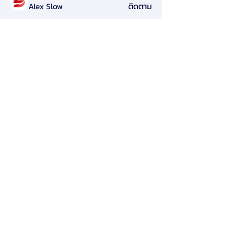
Alex Slow
ติดตาม
Darryl Litlove
ติดตาม
Tara Doridy
ติดตาม
Gennadij Burlaka
ติดตาม
Olga Che
ติดตาม
ดูสมาชิกทั้งหมด (125)
สมาคมการจัดการธุรกิจแห่งประเทศไทย
276 ซ.รามคำแหง 39 (เทพลีลา 1) ถ. รามคำแหง แขวง
พลับพลา เขตวังทองหลาง กรุงเทพฯ 10310
Contact Us
Tel:
+662-319-7677
/
+662-718-5601
Click here to find us on map