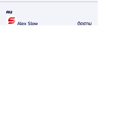
คน
Alex Slow
ติดตาม
Darryl Litlove
ติดตาม
Tara Doridy
ติดตาม
Gennadij Burlaka
ติดตาม
Olga Che
ติดตาม
ดูสมาชิกทั้งหมด (125)
สมาคมการจัดการธุรกิจแห่งประเทศไทย
276 ซ.รามคำแหง 39 (เทพลีลา 1) ถ. รามคำแหง แขวง
พลับพลา เขตวังทองหลาง กรุงเทพฯ 10310