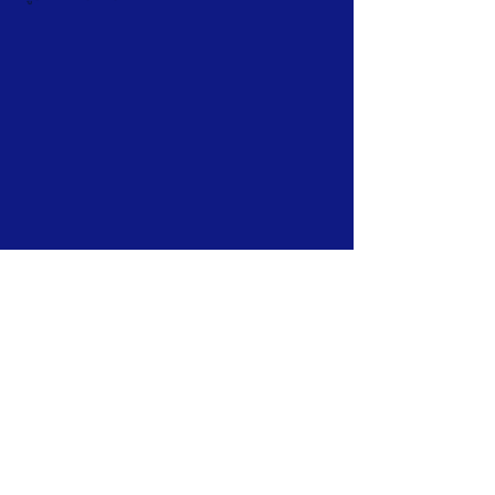
สมัครสมาชิกองค์กร
สมัครสมาชิกบุคคล