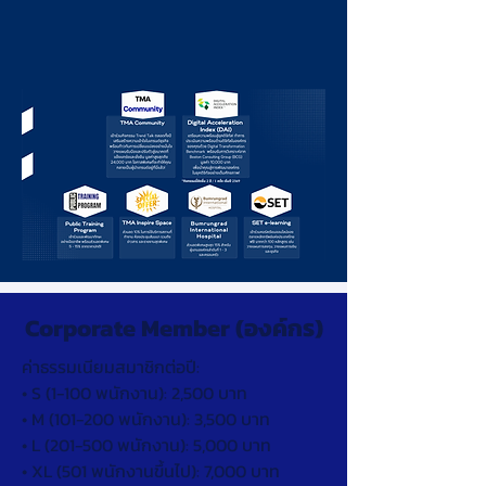
Corporate Member (องค์กร)
ค่าธรรมเนียมสมาชิกต่อปี:
• S (1-100 พนักงาน): 2,500 บาท
• M (101-200 พนักงาน): 3,500 บาท
• L (201-500 พนักงาน): 5,000 บาท
• XL (501 พนักงานขึ้นไป): 7,000 บาท