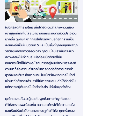
ในปีคริสต์ศักราชใหม่ เห็นได้ชัดเจนว่าสภาพแวดล้อม
เข้าสู่ยุคที่เทคโนโลยีเข้ามามีผลกระทบต่อชีวิตประจำวัน
มากขึ้น ดูง่ายๆ จากการใช้โทรศัพท์มือถือที่กลายเป็น
สิ่งของจำเป็นในปัจจัยที่ 5 และเป็นสิ่งที่ทุกคนทุกเพศทุก
วัยต้องพกติดตัวตลอดเวลา ทุกวันนี้คนเราลืมกระเป๋า
สตางค์ยังไม่เท่ากับลืมมือถือ มีมือถือแต่ไม่มี
อินเตอร์เน็ตก็ไม่ต่างอะไรกับการอยู่คนเดียว เพราะสิ่งที่
ตามมาก็คือ ความลำบากในการติดต่อสื่อสาร การทำ
ธุรกิจ และอื่นๆ อีกมากมาย ในเมื่อเรื่องของเทคโนโลยี
เข้ามาถึงตัวเราแล้ว เราก็ไม่อาจจะหลบหลีกได้อีกต่อไป
แต่เราจะอยู่กับเทคโนโลยีอย่างไร นี่ล่ะคือจุดสำคัญ
ยุคไทยแลนด์ 4.0 ผู้คนเริ่มพูดถึงการทำธุรกิจแบบ
ดิจิทัลทรานฟอร์มเมชั่น หลายองค์กรได้ให้ความสนใจ
และเริ่มปรับตัวรับกระแสเศรษฐกิจดิจิทัล ทุกครั้งของ