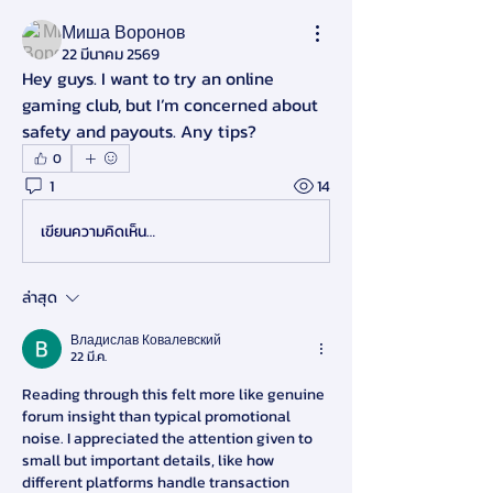
Миша Воронов
22 มีนาคม 2569
Hey guys. I want to try an online 
gaming club, but I’m concerned about 
safety and payouts. Any tips?
0
1
14
เขียนความคิดเห็น…
ล่าสุด
Владислав Ковалевский
22 มี.ค.
Reading through this felt more like genuine 
forum insight than typical promotional 
noise. I appreciated the attention given to 
small but important details, like how 
different platforms handle transaction 