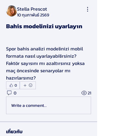
Stella Prescot
10 กุมภาพันธ์ 2569
Bahis modelinizi uyarlayın
Spor bahis analizi modelinizi mobil 
formata nasıl uyarlayabilirsiniz? 
Faktör sayısını mı azaltırsınız yoksa 
maç öncesinde senaryolar mı 
hazırlarsınız?
0
0
21
Write a comment...
เกี่ยวกับ