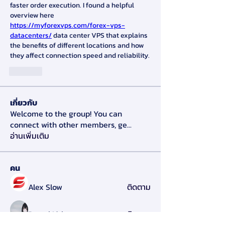
faster order execution. I found a helpful 
overview here 
https://myforexvps.com/forex-vps-
datacenters/
 data center VPS that explains 
the benefits of different locations and how 
they affect connection speed and reliability.
Like
เกี่ยวกับ
Welcome to the group! You can
connect with other members, ge
...
อ่านเพิ่มเติม
คน
Alex Slow
ติดตาม
Darryl Litlove
ติดตาม