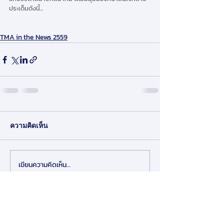
ประเด็นดังนี้...
TMA in the News 2559
ความคิดเห็น
เขียนความคิดเห็น…
สมาคมการจัดการธุรกิจแห่งประเทศไทย
276 ซ.รามคำแหง 39 (เทพลีลา 1) ถ. รามคำแหง แขวง
พลับพลา เขตวังทองหลาง กรุงเทพฯ 10310