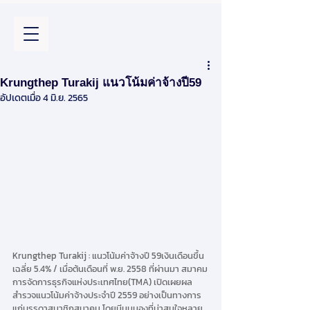
Krungthep Turakij แนวโน้มค่าจ้างปี59
อัปเดตเมื่อ
4 มิ.ย. 2565
Krungthep Turakij : แนวโน้มค่าจ้างปี 59เงินเดือนขึ้น
เฉลี่ย 5.4% / เมื่อต้นเดือนที่ พ.ย. 2558 ที่ผ่านมา สมาคม
การจัดการธุรกิจแห่งประเทศไทย(TMA) เปิดเผยผล
สำรวจแนวโน้มค่าจ้างประจำปี 2559 อย่างเป็นทางการ
แก่บรรดาสมาชิกสมาคม โดยมีมุมมองที่น่าสนใจหลาย