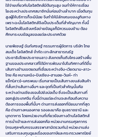
ใช้จ่ายเกี่ยวกับโลจิสติกส์มีต้นทุนสูง จนทำให้การเชื่อม
โยงระหว่างประเทศสมาชิกนั่นค่อนข้างลำบาก เมื่อต้นทุน
สูงผู้ให้บริการก็จะมีน้อย จึงทำให้มีลักษณะของงูกินหาง 
เพราะฉะนั้นโลจิสติกส์จึงเป็นประเด็นที่สำคัญมาก ทั้งนี้
โลจิสติกส์ในเชิงเครือข่ายข้อมูลก็มิควรมองข้าม ต้อง
ศึกษาระบบข้อมูลของแต่ละประเทศด้วย
นายพิเชษฐ์ ฉันท์เศรษฐ์ กรรมการผู้จัดการ บริษัท ไทย
สมเด็จ โลจิสติกส์ จำกัด เจาะลึกสาธารณรัฐ
ประชาธิปไตยประชาชนลาว สังเกตเห็นถึงโครงสร้างพื้น
ฐานของประเทศลาวที่ได้มีการพัฒนาไปในทิศทางที่ดีขึ้น 
เส้นทางข้ามเขตแดนที่เชื่อมระหว่างจีน-เวียดนาม-ลาว-
ไทย คือ หนานหนิง-ปิงเซียง-ฮานอย-วินห์- ท่า
แข็ก(ลาว)-นครพนม เริ่มกลายเป็นเส้นทางขนส่งสินค้า
ที่สั้นกว่าเส้นทางอื่นๆ และจุดที่เป็นหัวสำคัญนั้นคือ 
ระหว่างด่านเชียงของไปยังบ่อเต็ง ซึ่งจะเป็นเส้นทางที่
ออกสู่ประเทศจีน ทั้งนี้ด่านแต่ละด่านจะสะท้อนถึงความ
ต้องการของพื้นที่นั้นๆ ด่านการส่งออกที่นิยมมากที่สุด
คือ ด่านทางหนองคาย รองลงมาคือ อุบลราชธานี และ
มุกดาหาร โดยหน่วยงานที่เกี่ยวข้องทางด้านโลจิสติกส์
การนำเข้าและการส่งออกคือ หน่วยงานกรมศุลกากร 
(กรมศุลฯกับกรรมสรรพาสามิตรวมกัน) หน่วยงานส่ง
เสริมการลงทุนดูแลเรื่องของภาษีและกระทรวงพาณิชย์ 