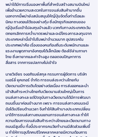
พม่าได้มีการเริ่มมองหาพื้นที่สำหรับสร้างสนามบินใหม่ 
เพื่ออำนวยความสะดวกในการขนส่งสินค้ามากขึ้น 
นอกจากนี้พม่ายังสนับสนุนให้ญี่ปุ่นจัดตั้งท่าเรือและ
นิคม ทางตอนใต้ของย่างกุ้ง ซึ่งนักธุรกิจเอกชนของ
ญี่ปุ่นเริ่มเข้าไปลงทุนบ้างแล้ว บวกกับทางประเทศตะวัน
ตกยกเลิกการคว่ำบาตรพม่าและจะมีโครงการลงทุนจาก
ประเทศเหล่านี้เข้าไปในพม่าจำนวนมาก อุปสรรคใน
ประเทศพม่าคือ เรื่องของคนท้องถิ่นระดับพนักงานและ
แรงงานพูดภาษาอังกฤษได้เล็กน้อย ต้องใช้ล่ามภาษา
ไทย ซึ่งหายากและค่าจ้างสูง ตลอดจนปัญหาการ
สื่อสาร จากการแปลภาษไม่เข้าใจ
นายวิเชียร จงอภิรมย์สกุล กรรมการผู้จัดการ บริษัท 
เบอร์ลี่ ยุคเกอร์ จำกัด การขนส่งระหว่างไทยกับ
เวียดนามมีการเติบโตอย่างต่อเนื่อง การส่งออกและนำ
เข้าสินค้าระหว่างไทยกับเวียดนามส่วนใหญ่เป็นการ
ขนส่งทางทะเล แต่ปัจจุบันทางเวียดนามได้มีการพัฒนา
ถนนขึ้นมาค่อนข้างมาก เพราะ การขนส่งทางถนนจะมี
ข้อได้เปรียบด้านเวลา จึงทำให้สินค้าบางประเภทเปลี่ยน
มาใช้การขนส่งทางถนนแทนการขนส่งทางทะเล ทำให้
ความต้องการขนส่งสินค้าระหว่างไทยและเวียดนามทาง
ถนนมีสูงขึ้น ทั้งนี้ประชากรคนวัยทำงานมีสัดส่วนเพิ่มขี้
น ทำให้การอุปโภคบริโภคหลากหลายมีความต้องการ