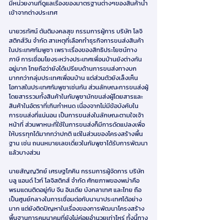
มีหน่วยงานที่ดูแลเรื่องของมาตรฐานต่างๆของสินค้านำ
เข้าจากต่างประเทศ
นายวรทัศน์ ตันติมงคลสุข กรรมการผู้การ บริษัท โลจิ
สติกส์วัน จำกัด สาเหตุที่เลือกทำธุรกิจการขนส่งสินค้า
ในประเทศกัมพูชา เพราะเรื่องของสิทธิประโยชน์ทาง
ภาษี การเชื่อมโยงระหว่างประเทศเพื่อนบ้านยังต่างกัน
อยู่มาก ไทยถือว่ายังได้เปรียบด้านการขนส่งทางบก
มากกว่ากลุ่มประเทศเพื่อนบ้าน แต่ส่วนตัวยังเล็งเห็น
โอกาสในประเทศกัมพูชาเช่นกัน ส่วนลักษณะการขนส่งผู้
โดยสารรวมทั้งสินค้าในกัมพูชามักขนส่งผู้โดยสารและ
สินค้าในอัตราที่เกินกำหนด เนื่องจากไม่มีข้อบังคับใน
การขนส่งที่แน่นอน เป็นการขนส่งในลักษณะตามใจเจ้า
หน้าที่ ส่วนพาหนะที่ใช้ในการขนส่งก็มีการดัดแปลงเพื่อ
ให้บรรทุกได้มากกว่าปกติ แต่ในส่วนของโครงสร้างพื้น
ฐาน เช่น ถนนหมายเลขเดี่ยวในกัมพูชาได้รับการพัฒนา
แล้วบางส่วน
นายสัญญวิทย์ เศรษฐโภคิน กรรมการผู้จัดการ บริษัท 
บลู แอนด์ ไวท์ โลจิสติกส์ จำกัด ศักยภาพของพม่าคือ 
พรมแดนติดอยู่กับ จีน อินเดีย บังกลาเทศ และไทย ถือ
เป็นศูนย์กลางในการเชื่อมต่อกับนานาประเทศได้อย่าง
มาก แต่ยังติดปัญหาในเรื่องของการพัฒนาโครงสร้าง
พื้นฐานการคมนาคมที่ยังไม่ค่อยอำนวยเท่าไหร่ ทั้งนี้ทาง