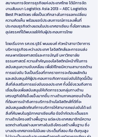
สมาคมการจัดการธุรกิจแห่งประเทศไทย ได้มีการจัด
งานสัมมนา Logistics Asia 2013 – AEC Logistics 
Best Practices เพื่อเป็นเวทีกลางในการแลกเปลี่ยน
ความคิดเห็น พร้อมแชร์ประสบการณ์การลงพื้นที่
ประกอบธุรกิจต่างแดนในประเทศอาเซียน ทั้งโอกาสและ
อุปสรรคที่ได้พบเจอให้กับผู้ประกอบการไทย
โดยเริ่มจาก รศ.ดร.รุธิร์ พนมยงค์ หัวหน้าสาขาวิชาการ
บริหารธุรกิจระหว่างประเทศ โลจิสติกส์และการขนส่ง 
คณะพาณิชยศาสตร์และการบัญชี มหาวิทยาลัย
ธรรมศาสตร์ ความสำคัญของโลจิสติกมีหน้าที่ในการ
สนับสนุนความขับเคลื่อน เพื่อให้ไทยมีความสามารถด้าน
การแข่งขัน จึงเป็นเรื่องที่ภาคราชการจะต้องผลักดัน
และสนับสนุนให้ผู้ประกอบการเกิดการแข่งขันได้จุดนี้เป็น
สิ่งที่ส่งเสริมการแข่งขันของประเทศ ทั้งนี้ยังรวมถึงการ
เชื่อมโยงเพื่อสนับสนุนให้เกิดการรวมกลุ่มทางด้าน
เศรษฐกิจให้แข็งแข็งมากขึ้น ทางด้านภาคเอกชนจำเป็น
ที่ต้องการเข้าถึงการบริการด้านโลจิสติกส์ที่ดีที่จะ
สนับสนุนผลิตภัณฑ์การบริการให้สามารถแข่งขันได้ แต่
สิ่งที่ค้นพบในภูมิภาคอาเซียนคือ ข้อจำกัดประเด็นแรก
ทางด้านโครงสร้างพื้นฐาน แต่ละประเทศสมาชิกมีความ
แตกต่างกันอย่างมหาศาลในเชิงโครงสร้างพื้นฐาน ซึ่ง
บางประเทศอาจจะไม่มีเลย ประเด็นที่สอง คือ ต้นทุนสูง 
ไม่ว่าจะเป็นภายในประเทศหรือภายในภูมิภาคอาเซียน ค่า