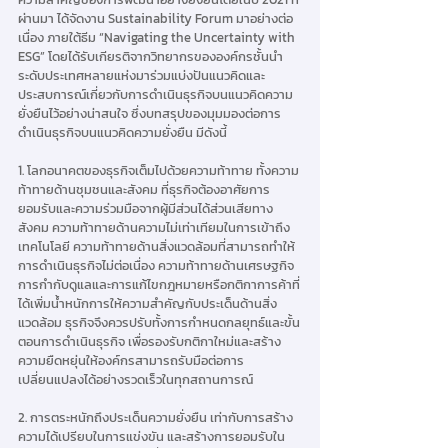
ผ่านมา ได้จัดงาน Sustainability Forum มาอย่างต่อ
เนื่อง ภายใต้ธีม “Navigating the Uncertainty with 
ESG” โดยได้รับเกียรติจากวิทยากรขององค์กรชั้นนำ
ระดับประเทศหลายแห่งมาร่วมแบ่งปันแนวคิดและ
ประสบการณ์เกี่ยวกับการดำเนินธุรกิจบนแนวคิดความ
ยั่งยืนไว้อย่างน่าสนใจ ซึ่งบทสรุปของมุมมองต่อการ
ดำเนินธุรกิจบนแนวคิดความยั่งยืน มีดังนี้
1. โลกอนาคตของธุรกิจเต็มไปด้วยความท้าทาย ทั้งความ
ท้าทายด้านชุมชนและสังคม ที่ธุรกิจต้องอาศัยการ
ยอมรับและความร่วมมือจากผู้มีส่วนได้ส่วนเสียทาง
สังคม ความท้าทายด้านความไม่เท่าเทียมในการเข้าถึง
เทคโนโลยี ความท้าทายด้านสิ่งแวดล้อมที่สามารถทำให้
การดำเนินธุรกิจไม่ต่อเนื่อง ความท้าทายด้านเศรษฐกิจ 
การกำกับดูแลและการแก้ไขกฎหมายหรือกติกาการค้าที่
ได้เพิ่มน้ำหนักการให้ความสำคัญกับประเด็นด้านสิ่ง
แวดล้อม ธุรกิจจึงควรปรับทั้งการกำหนดกลยุทธ์และขั้น
ตอนการดำเนินธุรกิจ เพื่อรองรับกติกาใหม่และสร้าง
ความยืดหยุ่นให้องค์กรสามารถรับมือต่อการ
เปลี่ยนแปลงได้อย่างรวดเร็วในทุกสถานการณ์ 
2. การตระหนักถึงประเด็นความยั่งยืน เท่ากับการสร้าง
ความได้เปรียบในการแข่งขัน และสร้างการยอมรับใน