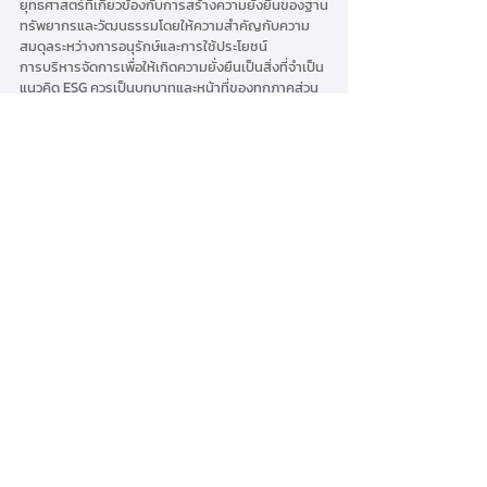
ยุทธศาสตร์ที่เกี่ยวข้องกับการสร้างความยั่งยืนของฐาน
ทรัพยากรและวัฒนธรรมโดยให้ความสำคัญกับความ
สมดุลระหว่างการอนุรักษ์และการใช้ประโยชน์
การบริหารจัดการเพื่อให้เกิดความยั่งยืนเป็นสิ่งที่จำเป็น 
แนวคิด ESG ควรเป็นบทบาทและหน้าที่ของทุกภาคส่วน 
รวมทั้งชุมชนที่ควรให้ความสำคัญและร่วมเป็นส่วนหนึ่ง
ในการเปลี่ยนแปลงพฤติกรรมเพื่อสิ่งแวดล้อมจึงจะทำให้
สร้างผลลัพธ์ในเชิงบวกเป็นวงกว้างได้รวดเร็วมากยิ่ง
ขึ้น การคืนพื้นที่สีเขียวให้แก่โลกไม่เพียงแต่เพื่อโลก แต่
ยังเป็นประโยชน์ต่อการสร้างความเป็นอยู่ที่ดีของชุมชน 
การยกระดับการท่องเที่ยวและส่งเสริมธุรกิจท้องถิ่น และ
ท้ายที่สุดจะผลักดันให้เกิดเศรษฐกิจหมุนเวียนภายใน
ชุมชนได้อีกด้วย
Knowledge Sharing
ความคิดเห็น