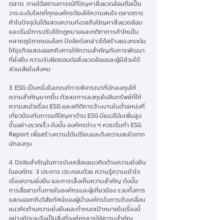
ตลาด  ภายใต้สถานการณ์ที่ปัญหาสิ่งแวดล้อมถือเป็น
วาระระดับโลกที่ทุกองค์กรต้องให้ความสนใจ ตลาดการ
ค้าในปัจจุบันได้แสดงความกังวลถึงปัญหาสิ่งแวดล้อม
และเริ่มมีการปรับใช้กฎหมายและกติกาการค้าใหม่ใน
หลายภูมิภาคของโลก ปัจจัยดังกล่าวได้สร้างแรงกดดัน
ให้ธุรกิจแสดงออกถึงการให้ความสำคัญกับการพัฒนา
ที่ยั่งยืน ความรับผิดชอบต่อสิ่งแวดล้อมและผู้มีส่วนได้
ส่วนเสียในสังคม 
3. ESG เป็นหนึ่งในเกณฑ์การพิจารณาที่นักลงทุนให้
ความสำคัญมากขึ้น ตัวเลขการลงทุนในสินทรัพย์ที่ให้
ความสนใจเรื่อง ESG และสถิติการจ้างงานในตำแหน่งที่
เกี่ยวข้องกับการแก้ปัญหาด้าน ESG มีแนวโน้มเพิ่มสูง
ขึ้นอย่างรวดเร็ว ดังนั้น องค์กรต่าง ๆ ควรเริ่มทำ ESG 
Report เพื่อสร้างความได้เปรียบและดึงความสนใจจาก
นักลงทุน 
4. ปัจจัยสำคัญในการขับเคลื่อนแนวคิดด้านความยั่งยืน
ในองค์กร  3 ประการ ประกอบด้วย ความรู้ความเข้าใจ
เรื่องความยั่งยืน และการเล็งเห็นความสำคัญ ดังนั้น 
การสื่อสารทั้งภายในองค์กรและผู้เกี่ยวข้อง รวมทั้งการ
แสดงออกถึงวิสัยทัศน์ของผู้นำองค์กรในการขับเคลื่อน
แนวคิดด้านความยั่งยืนและกำหนดเป้าหมายในเรื่องนี้
อย่างชัดเจนจึงเป็นสิ่งที่องค์กรควรให้ความสำคัญ 