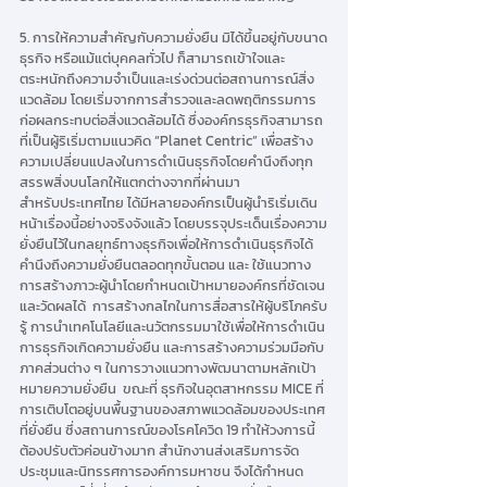
5. การให้ความสำคัญกับความยั่งยืน มิได้ขึ้นอยู่กับขนาด
ธุรกิจ หรือแม้แต่บุคคลทั่วไป ก็สามารถเข้าใจและ
ตระหนักถึงความจำเป็นและเร่งด่วนต่อสถานการณ์สิ่ง
แวดล้อม โดยเริ่มจากการสำรวจและลดพฤติกรรมการ
ก่อผลกระทบต่อสิ่งแวดล้อมได้ ซึ่งองค์กรธุรกิจสามารถ
ที่เป็นผู้ริเริ่มตามแนวคิด “Planet Centric” เพื่อสร้าง
ความเปลี่ยนแปลงในการดำเนินธุรกิจโดยคำนึงถึงทุก
สรรพสิ่งบนโลกให้แตกต่างจากที่ผ่านมา 
สำหรับประเทศไทย ได้มีหลายองค์กรเป็นผู้นำริเริ่มเดิน
หน้าเรื่องนี้อย่างจริงจังแล้ว โดยบรรจุประเด็นเรื่องความ
ยั่งยืนไว้ในกลยุทธ์ทางธุรกิจเพื่อให้การดำเนินธุรกิจได้
คำนึงถึงความยั่งยืนตลอดทุกขั้นตอน และ ใช้แนวทาง
การสร้างภาวะผู้นำโดยกำหนดเป้าหมายองค์กรที่ชัดเจน
และวัดผลได้  การสร้างกลไกในการสื่อสารให้ผู้บริโภครับ
รู้ การนำเทคโนโลยีและนวัตกรรมมาใช้เพื่อให้การดำเนิน
การธุรกิจเกิดความยั่งยืน และการสร้างความร่วมมือกับ
ภาคส่วนต่าง ๆ ในการวางแนวทางพัฒนาตามหลักเป้า
หมายความยั่งยืน  ขณะที่ ธุรกิจในอุตสาหกรรม MICE ที่
การเติบโตอยู่บนพื้นฐานของสภาพแวดล้อมของประเทศ
ที่ยั่งยืน ซึ่งสถานการณ์ของโรคโควิด 19 ทำให้วงการนี้
ต้องปรับตัวค่อนข้างมาก สํานักงานส่งเสริมการจัด
ประชุมและนิทรรศการองค์การมหาชน จึงได้กำหนด