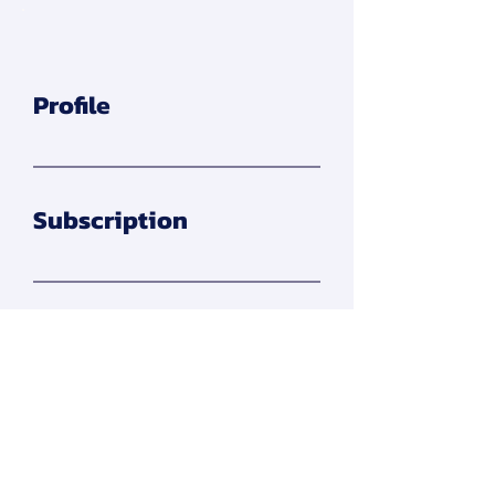
Profile
Subscription
Apply Membership
สมาคมการจัดการธุรกิจแห่งประเทศไทย
276 ซ.รามคำแหง 39 (เทพลีลา 1) ถ. รามคำแหง แขวง
พลับพลา เขตวังทองหลาง กรุงเทพฯ 10310
Contact Us
Tel:
+662-319-7677
/
+662-718-5601
Click here to find us on map