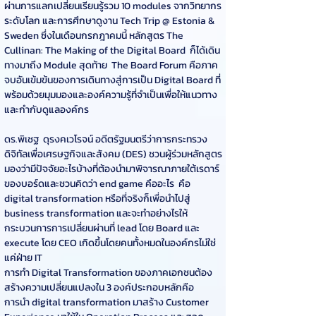
ผ่านการแลกเปลี่ยนเรียนรู้รวม 10 modules จากวิทยากร
ระดับโลก และการศึกษาดูงาน Tech Trip @ Estonia & 
Sweden ซึ่งในเดือนกรกฎาคมนี้ หลักสูตร The 
Cullinan: The Making of the Digital Board  ก็ได้เดิน
ทางมาถึง Module สุดท้าย  The Board Forum คือภาค
จบอันเข้มข้นของการเดินทางสู่การเป็น Digital Board ที่
พร้อมด้วยมุมมองและองค์ความรู้ที่จำเป็นเพื่อให้แนวทาง
และกำกับดูแลองค์กร
ดร.พิเชฐ  ดุรงคเวโรจน์ อดีตรัฐมนตรีว่าการกระทรวง
ดิจิทัลเพื่อเศรษฐกิจและสังคม (DES) ชวนผู้ร่วมหลักสูตร
มองว่ามีปัจจัยอะไรบ้างที่ต้องนำมาพิจารณาภายใต้เรดาร์
ของบอร์ดและชวนคิดว่า end game คืออะไร  คือ 
digital transformation หรือที่จริงก็เพื่อนำไปสู่ 
business transformation และจะทำอย่างไรให้
กระบวนการการเปลี่ยนผ่านที่ lead โดย Board และ 
execute โดย CEO เกิดขึ้นโดยคนทั้งหมดในองค์กรไม่ใช่
แค่ฝ่าย IT 
การทำ Digital Transformation ของภาคเอกชนต้อง
สร้างความเปลี่ยนแปลงใน 3 องค์ประกอบหลักคือ 
การนำ digital transformation มาสร้าง Customer 