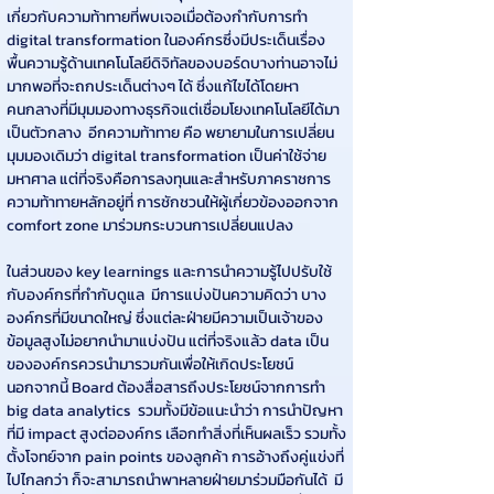
เกี่ยวกับความท้าทายที่พบเจอเมื่อต้องกำกับการทำ 
digital transformation ในองค์กรซึ่งมีประเด็นเรื่อง 
พื้นความรู้ด้านเทคโนโลยีดิจิทัลของบอร์ดบางท่านอาจไม่
มากพอที่จะถกประเด็นต่างๆ ได้ ซึ่งแก้ไขได้โดยหา
คนกลางที่มีมุมมองทางธุรกิจแต่เชื่อมโยงเทคโนโลยีได้มา
เป็นตัวกลาง  อีกความท้าทาย คือ พยายามในการเปลี่ยน
มุมมองเดิมว่า digital transformation เป็นค่าใช้จ่าย
มหาศาล แต่ที่จริงคือการลงทุนและสำหรับภาคราชการ
ความท้าทายหลักอยู่ที่ การชักชวนให้ผู้เกี่ยวข้องออกจาก 
comfort zone มาร่วมกระบวนการเปลี่ยนแปลง
ในส่วนของ key learnings และการนำความรู้ไปปรับใช้
กับองค์กรที่กำกับดูแล  มีการแบ่งปันความคิดว่า บาง
องค์กรที่มีขนาดใหญ่ ซึ่งแต่ละฝ่ายมีความเป็นเจ้าของ
ข้อมูลสูงไม่อยากนำมาแบ่งปัน แต่ที่จริงแล้ว data เป็น
ขององค์กรควรนำมารวมกันเพื่อให้เกิดประโยชน์   
นอกจากนี้ Board ต้องสื่อสารถึงประโยชน์จากการทำ 
big data analytics  รวมทั้งมีข้อแนะนำว่า การนำปัญหา
ที่มี impact สูงต่อองค์กร เลือกทำสิ่งที่เห็นผลเร็ว รวมทั้ง
ตั้งโจทย์จาก pain points ของลูกค้า การอ้างถึงคู่แข่งที่
ไปไกลกว่า ก็จะสามารถนำพาหลายฝ่ายมาร่วมมือกันได้  มี