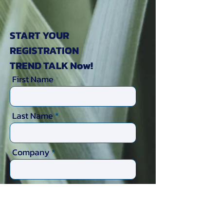
START YOUR
REGISTRATION
TREND TALK Now!
First Name
Last Name
Company
Position