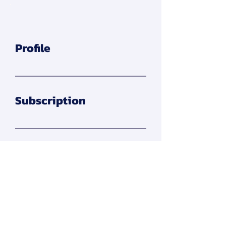
Profile
Subscription
Apply Membership
สมาคมการจัดการธุรกิจแห่งประเทศไทย
276 ซ.รามคำแหง 39 (เทพลีลา 1) ถ. รามคำแหง แขวง
พลับพลา เขตวังทองหลาง กรุงเทพฯ 10310
Contact Us
Tel:
+662-319-7677
/
+662-718-5601
Click here to find us on map