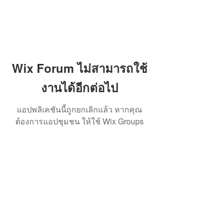
Wix Forum ไม่สามารถใช้
งานได้อีกต่อไป
แอปพลิเคชันนี้ถูกยกเลิกแล้ว หากคุณ
ต้องการแอปชุมชน ให้ใช้ Wix Groups
สมาคมการจัดการธุรกิจแห่งประเทศไทย
276 ซ.รามคำแหง 39 (เทพลีลา 1) ถ. รามคำแหง แขวง
พลับพลา เขตวังทองหลาง กรุงเทพฯ 10310
Contact Us
Tel:
+662-319-7677
/
+662-718-5601
Click here to find us on map