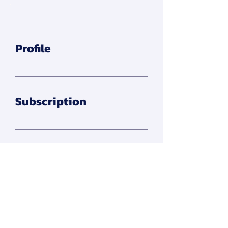
Profile
Subscription
Apply Membership
สมาคมการจัดการธุรกิจแห่งประเทศไทย
276 ซ.รามคำแหง 39 (เทพลีลา 1) ถ. รามคำแหง แขวง
พลับพลา เขตวังทองหลาง กรุงเทพฯ 10310
Contact Us
Tel:
+662-319-7677
/
+662-718-5601
Click here to find us on map