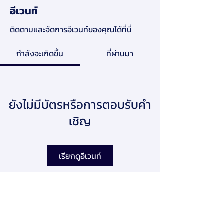
อีเวนท์
ติดตามและจัดการอีเวนท์ของคุณได้ที่นี่
กำลังจะเกิดขึ้น
ที่ผ่านมา
ยังไม่มีบัตรหรือการตอบรับคำ
เชิญ
เรียกดูอีเวนท์
สมาคมการจัดการธุรกิจแห่งประเทศไทย
276 ซ.รามคำแหง 39 (เทพลีลา 1) ถ. รามคำแหง แขวง