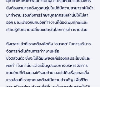
คุณภาพ เพื่อก้าวขึ้นมาเป็นผู้นำในรุ่นต่อไป และองค์กร
ยังต้องสามารถดึงดูดคนรุ่นใหม่ที่มีความสามารถให้เข้า
มาทำงาน รวมถึงการรักษาบุคลากรเหล่านั้นให้ไม่ลา
ออก ขณะเดียวกันคนวัยทำางานก็ต้องเพิ่มทักษะและ
เรียนรู้กับความเปลี่ยนแปลงในโลกการทำางานด้วย
ถึงเวลาแล้วที่เราจะต้องคิดถึง “อนาคต” ในการบริหาร
จัดการทั้งในด้านการทำางานหรือ
ชีวิตส่วนตัว ซึ่งจะไม่ได้มีเพียงแค่เรื่องผลประโยชน์และ
ผลกำาไรเท่านั้น แต่จะเป็นรูปแบบการบริหารจัดการ
แบบใหม่ที่ต้องมองให้รอบด้าน มองไปถึงเรื่องของสิ่ง
แวดล้อมที่เราทุกคนจะต้องให้ความสำาคัญ เพื่อชีวิต
ความเป็นอยู่และสังคมที่ดีขึ้น ฉะนั้นทุกอย่างเกิดขึ้นได้
จากจุดเริ่มต้นของความคิด (ใหม่) การกระทำา (ใหม่)
และมุมมอง (ใหม่) เพื่อ “อนาคตที่ดี” แบบยั่งยืน
Download