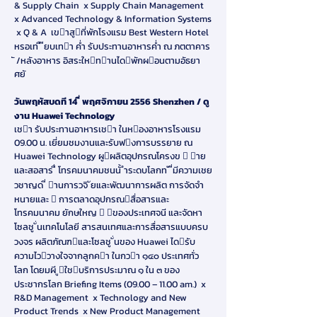
& Supply Chain x Supply Chain Management
x Advanced Technology & Information Systems
x Q & A เขาสูที่พักโรงแรม Best Western Hotel
หรอเท ื ียบเทา ค่ํา รับประทานอาหารค่ํา ณ ภตตาคาร
ั /หลังอาหาร อิสระใหทานไดพักผอนตามอัธยา
ศยั
วันพฤหัสบดที 14 ี่ พฤศจิกายน 2556 Shenzhen / ดู
งาน Huawei Technology
เชา รับประทานอาหารเชา ในหองอาหารโรงแรม
09.00 น. เยี่ยมชมงานและรับฟงการบรรยาย ณ
Huawei Technology ผูผลิตอุปกรณโครงข  าย
และสอสาร ื่ โทรคมนาคมชนนั้ ําระดบโลกท ั ี่มีความเชย
วชาญด ี่ านการวจิ ัยและพัฒนาการผลิต การจัดจํา
หนายและ  การตลาดอุปกรณสื่อสารและ
โทรคมนาคม ยักษใหญ  ของประเทศจนี และจัดหา
โซลชู ั่นเทคโนโลยี สารสนเทศและการสื่อสารแบบครบ
วงจร ผลิตภัณฑและโซลชู ั่นของ Huawei ไดรับ
ความไววางใจจากลูกคา ในกวา ๑๔๐ ประเทศทั่ว
โลก โดยมผี ูใชบริการประมาณ ๑ ใน ๓ ของ
ประชากรโลก Briefing Items (09.00 – 11.00 am.) x
R&D Management x Technology and New
Product Trends x New Product Management