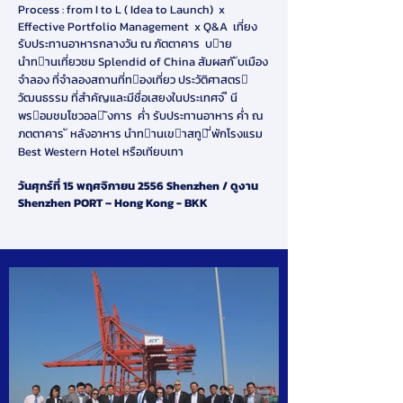
Process : from I to L ( Idea to Launch) x
Effective Portfolio Management x Q&A เที่ยง
รับประทานอาหารกลางวัน ณ ภัตตาคาร บาย
นําทานเที่ยวชม Splendid of China สัมผสกั ับเมือง
จําลอง ที่จําลองสถานที่ทองเที่ยว ประวัติศาสตร
วัฒนธรรม ที่สําคัญและมีชื่อเสยงในประเทศจ ี นี
พรอมชมโชวอล ังการ ค่ํา รับประทานอาหาร ค่ํา ณ
ภตตาคาร ั หลังอาหาร นําทานเขาสทู ี่พักโรงแรม
Best Western Hotel หรือเทียบเทา
วันศุกร์ที่ 15 พฤศจิกายน 2556 Shenzhen / ดูงาน
Shenzhen PORT – Hong Kong - BKK