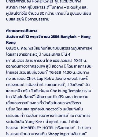
นิทรรศการของ Hong Kong) ผูรวมเดินทาง
สมาชิก TMA ผูบรหารระด ิ ับกลาง – ระดบสั ูง และ
ผูสนใจทั่วไป จํานวน 30 ทาน เทาน ั้น รูปแบบ เยี่ยม
ชมและรบฟั งการบรรยาย
กําหนดการเดินทาง
วันอังคารที่ 12 พฤศจิกายน 2556 Bangkok – Hong
Kong
08.30 น. คณะพรอมกันที่สนามบินสุวรรณภูมิอาคารผ
โดยสารขาออกระหว ู างประเทศช  ั้น 4
เคานเตอรสายการบิน ไทย แอรเวยส 10.45 น.
ออกเดินทางจากกรุงเทพ สู ฮองกง  โดยสายการบิน
ไทยแอรเวยสเที่ยวบนทิ ี่ TG 628 14.30 น. เดินทาง
ถึง สนามบิน Chek Lap Kok ฮองกง หลังผานพธิี
ตรวจคนเขาเมืองนําทานเดนทางส ิ ู วัดกังหนั วัด
แชกงหมิว หรือ วัดกังหันลม Che Kung Temple กราบ
ไหวสิ่งศักดิ์สทธ ิ ิ์เพื่อความเปนสิริมงคล โดยความ
เชื่อของชาวฮองกง ที่วากังหันลมจะพาชีวิตรา
บรื่นลอลมและธุรกิจเงินทองวงฉิ่ ิว เหมือนกังหัน
เลนลม ค่ํา รับประทานอาหารค่ําเลศรส ิ ณ ภัตตาคาร
ระดับมิชลิน Yung Kee / นําทุกทานเขาที่พัก
โรงแรม KIMBERLEY HOTEL หรือเทยบเท ี า / จาก
โรงแรมทานสามารถเดิน Shopping ตามอัธยาศยั