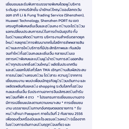
เยี่ยมชมและรับฟังการบรรยายพิเศษโดยผูบริหาร
ระดับสูง จากบริษัทชั้น นํายักษใหญของโลกตะวัน
ออก อาทิ Li & Fung Trading Service (Shenzhen),
Huawei Technology, Shenzhen PORT ณ เขต
เศรษฐกิจพิเศษเซิ่นเจิ้นและฮองกง ทานจะไดรวม
แลกเปลี่ยนประสบการณในการดําเนินธุรกิจ ทั้ง
ในดานแนวคิดดานการ บริหารงานสําหรับตลาดยุค
ใหม กลยุทธการพัฒนาเทคโนโลยีการซัพพลายสิน
คาและการใหบริการที่มีประสิทธิภาพและ ทันสมัย
จนทําใหทั้งฮองกงและเซิ่นเจิ้น กลายเปนเข
ตการคาพิเศษและเปนผูนําดานการสงออกสิน
คาทุกประเภทซึ่งสวนใหญ ผลิตในประเทศจีน
และสงออกไปยังทั่วโลก TMA เชิญทานสัมผัสประสบ
การณอยางครบถวน ไดสาระ ความรูจากการ
เยี่ยมชมงาน พบปะเพื่อนนักธุรกิจผูรวมเดินทาง และ
เพลิดเพลินกับแหลง shopping ระดับโลกทั้งฮอง
กงและเซิ่นเจิ้น รับประทานอาหารจีนเลิศรสตนตํารับ
พรอมที่พัก 4 ดาว * โปรแกรมการเยี่ยมชมงานอาจ
มีการเปลี่ยนแปลงตามความเหมาะสม * การเยี่ยมชม
งาน บรรยายเปนภาษาอังกฤษตลอดรายการ * รับ
หนาสําเนา Passport ภายในวันที่ 2 กันยายน 2556
เพื่อจองตั๋วเครื่องบินและโรงแรมลวงหนา (เนื่องจาก
ในชวงการเดินทางเปนฤดูทองเที่ยว และ