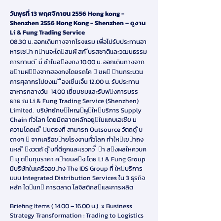
วันพุธที่ 13 พฤศจิกายน 2556 Hong kong -
Shenzhen 2556 Hong Kong - Shenzhen – ดูงาน
Li & Fung Trading Service
08.30 น. ออกเดินทางจากโรงแรม เพื่อไปรับประทานอา
หารเชา ทานจะไดสมผั สกั ับรสชาติและวฒนธรรม
การทานต ั มิ่ ซําในฮองกง 10.00 น. ออกเดินทางจาก
ขามฝงจากฮองกงโดยรถโค  ชผ านกระบวน
การศุลากรไปยงเม ั ืองเซิ่นเจิ้น 12.00 น. รับประทาน
อาหารกลางวัน 14.00 เยี่ยมชมและรับฟงการบรร
ยาย ณ Li & Fung Trading Service (Shenzhen)
Limited. บริษัทยักษใหญผูใหบริการ Supply
Chain ทั่วโลก โดยมีตลาดหลักอยูในแถบเอเชีย ม
ความโดดเด ี นตรงที่ สามารถ Outsource วัตถดุ ิบ
ตางๆ  จากเครือขายโรงงานทั่วโลก ทําใหเขาถง
แหล ึ งวตถั ดุ ิบที่ดีถูกและเรวกว ็ า สงผลใหควบค
 มุ ตนทุนราคา คาขนสง โดย Li & Fung Group
มีบริษัทในเครืออยาง The IDS Group ที่ ใหบริการ
แบบ Integrated Distribution Services ใน 3 ธุรกิจ
หลัก ไดแก การตลาด โลจิสติกสและการผลิต
Briefing Items ( 14.00 – 16.00 น.) x Business
Strategy Transformation : Trading to Logistics