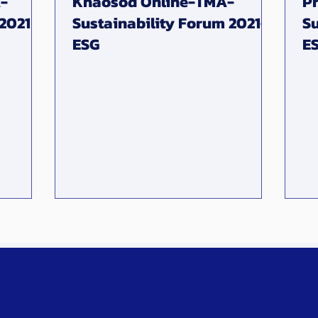
-
Khaosod Online-TMA-
P
 2021
Sustainability Forum 2021-
Su
ESG
E