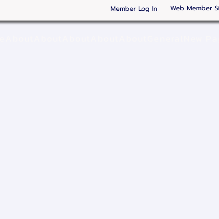
Web Member S
Member Log In
ge
About
About
About
About
About
General
New Pa