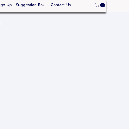
ign Up
Suggestion Box
Contact Us
ge
Strategic Areas
Thailand Competitveness
Our