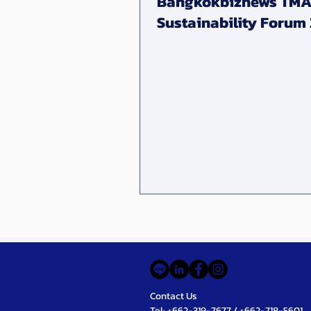
Bangkokbiznews TMA
Sustainability Forum
Contact Us
Tel: +662-319-7677 / +662-718-5601