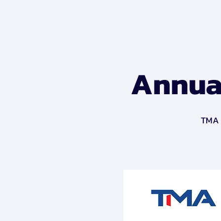
Annual
TMA ข