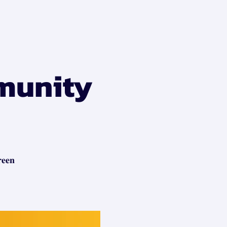
munity
𝐞𝐧