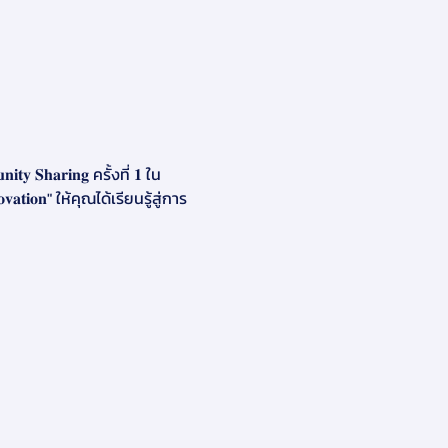
 𝐒𝐡𝐚𝐫𝐢𝐧𝐠 ครั้งที่ 𝟏 ใน
𝐚𝐭𝐢𝐨𝐧" ให้คุณได้เรียนรู้สู่การ