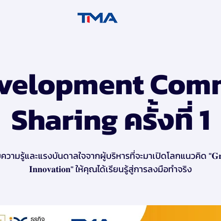
evelopment Com
Sharing ครั้งที่ 1
ับความรู้และแรงบันดาลใจจากผู้บริหารที่จะมาเปิดโลกแนวคิด "𝐆𝐫𝐞
𝐈𝐧𝐧𝐨𝐯𝐚𝐭𝐢𝐨𝐧" ให้คุณได้เรียนรู้สู่การลงมือทำจริง