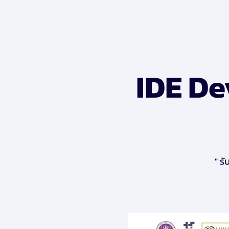
IDE D
" ร