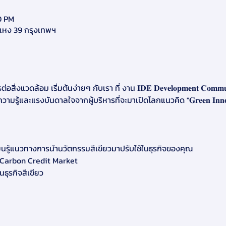
0 PM
แหง 39 กรุงเทพฯ
แวดล้อม เริ่มต้นง่ายๆ กับเรา ที่ งาน 𝐈𝐃𝐄 𝐃𝐞𝐯𝐞𝐥𝐨𝐩𝐦𝐞𝐧𝐭 𝐂𝐨𝐦𝐦𝐮𝐧𝐢𝐭
𝐧" รับความรู้และแรงบันดาลใจจากผู้บริหารที่จะมาเปิดโลกแนวคิด "𝐆𝐫𝐞𝐞𝐧 𝐈𝐧𝐧𝐨𝐯
 เรียนรู้แนวทางการนำนวัตกรรมสีเขียวมาปรับใช้ในธุรกิจของคุณ
น Carbon Credit Market 
นธุรกิจสีเขียว 