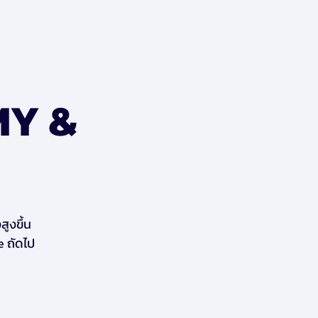
MY &
สูงขึ้น
e ถัดไป