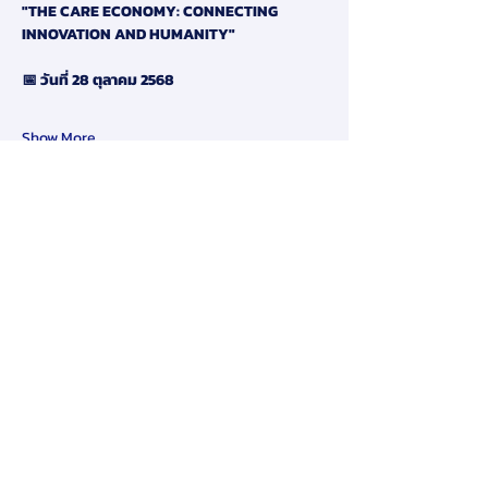
"THE CARE ECONOMY: CONNECTING 
INNOVATION AND HUMANITY"
📅 วันที่ 28 ตุลาคม 2568
Show More
Share this event
Disclaimer:
By submitting your personal data to
us online in our website, you agree
to give us consent to use and