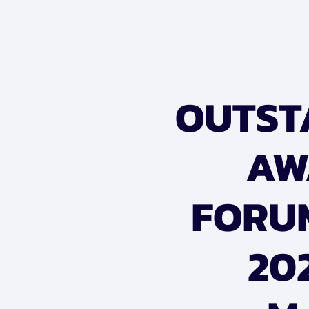
OUTST
AW
FORUM
202