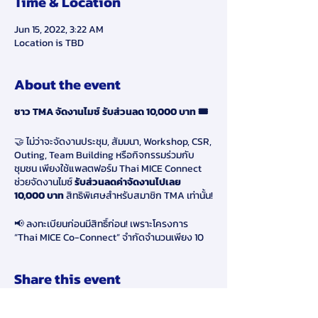
Time & Location
Jun 15, 2022, 3:22 AM
Location is TBD
About the event
ชาว TMA จัดงานไมซ์ รับส่วนลด 10,000 บาท 🎟️
🤝 ไม่ว่าจะจัดงานประชุม, สัมมนา, Workshop, CSR,
Outing, Team Building หรือกิจกรรมร่วมกับ
ชุมชน เพียงใช้แพลตฟอร์ม Thai MICE Connect
ช่วยจัดงานไมซ์
รับส่วนลดค่าจัดงานไปเลย
10,000 บาท
สิทธิพิเศษสำหรับสมาชิก TMA เท่านั้น!
📢 ลงทะเบียนก่อนมีสิทธิ์ก่อน! เพราะโครงการ
“Thai MICE Co-Connect” จำกัดจำนวนเพียง 10
สิทธิ์เท่านั้น
📆 ระยะเวลาร่วมโครงการ เริ่มวันที่
1 มิถุนายน ถึง
Share this event
15 สิงหาคม 2565
ลงทะเบียนเพื่อรับสิทธิ์เข้าร่วมโครงการได้ที่ :