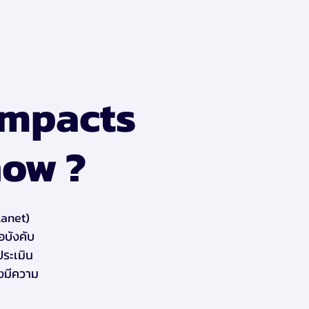
 Impacts
now ?
lanet)
อบังคับ
ประเมิน
ึงมีความ