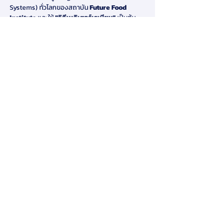
Systems) ทั่วโลกของสถาบัน 
Future Food 
Institute
 และใช้ 
"วิถีเมดิเตอร์เรเนียน"
 เป็นต้น
แบบของวิถีชีวิตหมุนเวียนที่สร้างของเสียน้อยแต่มี
มูลค่าสูง นี่ไม่ใช่การบรรยายเชิงทฤษฎี แต่เป็น
ประสบการณ์ใน 
"ห้องปฏิบัติการที่มีชีวิต" 
(Living Lab)
 ที่ผู้เข้าร่วมจะได้:
Show More
Share this event
Disclaimer:
By submitting your personal data to