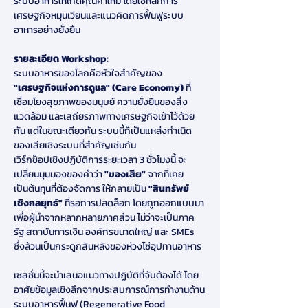
ระบบอาหารให้เกิดคุณค่าใหม่ โดยใช้หลักการ
เศรษฐกิจหมุนเวียนและแนวคิดการฟื้นฟูระบบ
อาหารอย่างยั่งยืน
รายละเอียด Workshop:
ระบบอาหารของโลกคือหัวใจสำคัญของ 
"เศรษฐกิจแห่งการดูแล" (Care Economy)
 ที่
เชื่อมโยงสุขภาพของมนุษย์ ความยั่งยืนของสิ่ง
แวดล้อม และเสถียรภาพทางเศรษฐกิจเข้าไว้ด้วย
กัน แต่ในขณะเดียวกัน ระบบนี้ก็เป็นแหล่งกำเนิด
ของเสียเชิงระบบที่สำคัญเช่นกัน
เวิร์กช็อปเชิงปฏิบัติการระยะเวลา 3 ชั่วโมงนี้ จะ
เปลี่ยนมุมมองของคำว่า 
"ของเสีย"
 จากที่เคย
เป็นต้นทุนที่ต้องจัดการ ให้กลายเป็น 
"สินทรัพย์
เชิงกลยุทธ์"
 ที่รอการปลดล็อก โดยถูกออกแบบมา
เพื่อผู้นำจากหลากหลายภาคส่วน ไม่ว่าจะเป็นภาค
รัฐ สถาบันการเงิน องค์กรขนาดใหญ่ และ SMEs 
ซึ่งล้วนเป็นกระดูกสันหลังของห่วงโซ่อุปทานอาหาร
เซสชั่นนี้จะนำเสนอแนวทางปฏิบัติที่จับต้องได้ โดย
อาศัยข้อมูลเชิงลึกจากประสบการณ์การทำงานด้าน
ระบบอาหารฟื้นฟู (Regenerative Food 