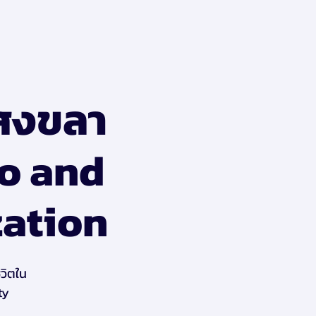
 สงขลา
o and
zation
วิตใน
ty