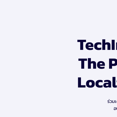
TechI
The 
Local
ร่วม
อ