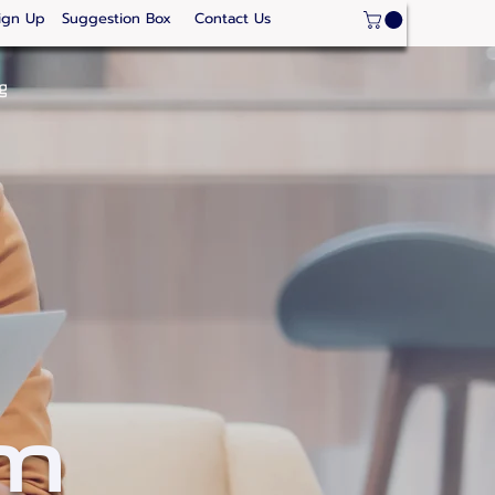
ign Up
Suggestion Box
Contact Us
ge
Strategic Areas
Thailand Competitveness
Our
m