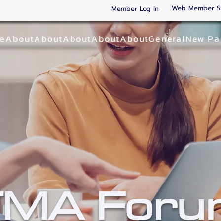
Web Member S
Member Log In
ge
About
About
About
About
About
General
New Pa
TMA Foru