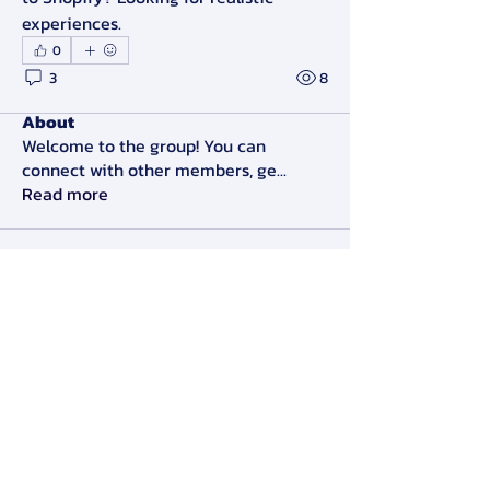
experiences.
0
3
8
About
Welcome to the group! You can
connect with other members, ge
...
Read more
Members
Alex Slow
Follow
Darryl Litlove
Follow
Tara Doridy
Follow
Gennadij Burlaka
Follow