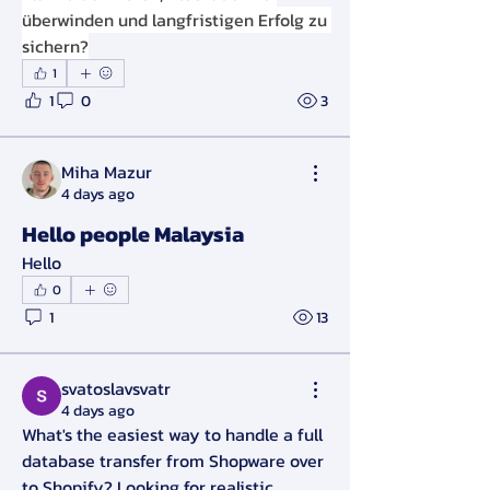
überwinden und langfristigen Erfolg zu 
sichern?
1
1
0
3
Miha Mazur
4 days ago
Hello people Malaysia
Hello
0
1
13
svatoslavsvatr
4 days ago
What's the easiest way to handle a full 
database transfer from Shopware over 
to Shopify? Looking for realistic 