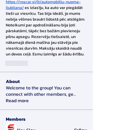
https://roscar.si/lt/automobiliu-nuoma-
liubliana/
 es izlasīju, ka auto var piegādāt 
tieši uz viesnīcu. Tas bija ideāli, jo mums 
nebija vēlmes braukt lidostā pēc atslēgām. 
Noteikumi par apdrošināšanu bija ļoti 
pārskatāmi, tāpēc bez bažām pievienoju 
pilnu apsegu. Rezervēju tiešsaistē, un 
nākamajā dienā mašīna jau stāvēja pie 
viesnīcas durvīm. Maksāju skaidrā naudā 
un devos ceļā. Esmu laimīgs ar šādu ērtību.
J'aime
About
Welcome to the group! You can
connect with other members, ge
...
Read more
Members