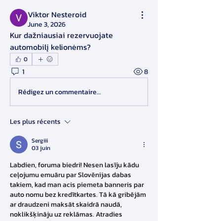
Viktor Nesteroid
June 3, 2026
Kur dažniausiai rezervuojate 
automobilį kelionėms?
0
1
8
Rédigez un commentaire...
Les plus récents
Sergiii
03 juin
Labdien, foruma biedri! Nesen lasīju kādu 
ceļojumu emuāru par Slovēnijas dabas 
takiem, kad man acis piemeta banneris par 
auto nomu bez kredītkartes. Tā kā gribējām 
ar draudzeni maksāt skaidrā naudā, 
noklikšķināju uz reklāmas. Atradies 